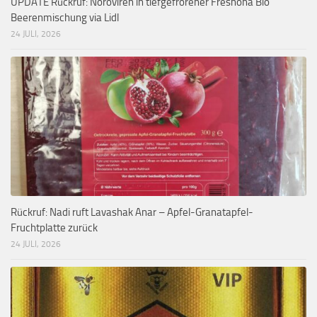
UPDATE Rückruf: Noroviren in tiefgefrorener Freshona Bio
Beerenmischung via Lidl
24 JULI, 2026
Rückruf: Nadi ruft Lavashak Anar – Apfel-Granatapfel-
Fruchtplatte zurück
24 JULI, 2026