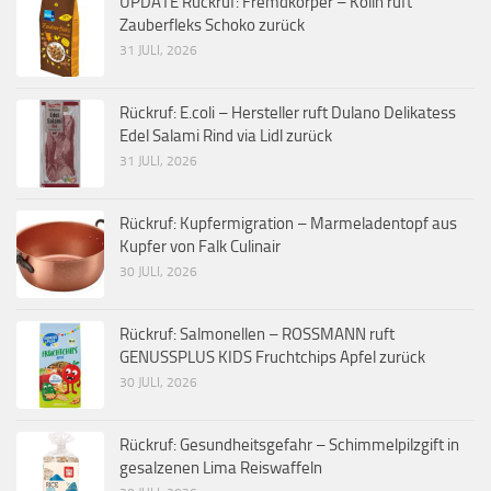
UPDATE Rückruf: Fremdkörper – Kölln ruft
Zauberfleks Schoko zurück
31 JULI, 2026
Rückruf: E.coli – Hersteller ruft Dulano Delikatess
Edel Salami Rind via Lidl zurück
31 JULI, 2026
Rückruf: Kupfermigration – Marmeladentopf aus
Kupfer von Falk Culinair
30 JULI, 2026
Rückruf: Salmonellen – ROSSMANN ruft
GENUSSPLUS KIDS Fruchtchips Apfel zurück
30 JULI, 2026
Rückruf: Gesundheitsgefahr – Schimmelpilzgift in
gesalzenen Lima Reiswaffeln