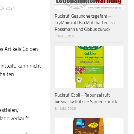
ER 2024
Rückruf: Gesundheitsgefahr –
TryMoin ruft Bio Matcha Tee via
Rossmann und Globus zurück
7 AUG., 2026
s Artikels Golden
tteilt, kann nicht
halten
Rückruf: Ecoli – Rapunzel ruft
bioSnacky Rotklee Samen zurück
31 JULI, 2026
stfalen,
and verkauft.