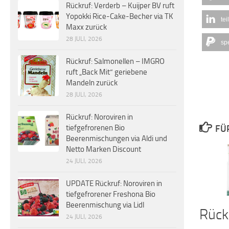
Rückruf: Verderb – Kuijper BV ruft
Yopokki Rice-Cake-Becher via TK
tei
Maxx zurück
28 JULI, 2026
sp
Rückruf: Salmonellen – IMGRO
ruft „Back Mit“ geriebene
Mandeln zurück
28 JULI, 2026
Rückruf: Noroviren in
tiefgefrorenen Bio
FÜ
Beerenmischungen via Aldi und
Netto Marken Discount
24 JULI, 2026
UPDATE Rückruf: Noroviren in
tiefgefrorener Freshona Bio
Beerenmischung via Lidl
Rück
24 JULI, 2026