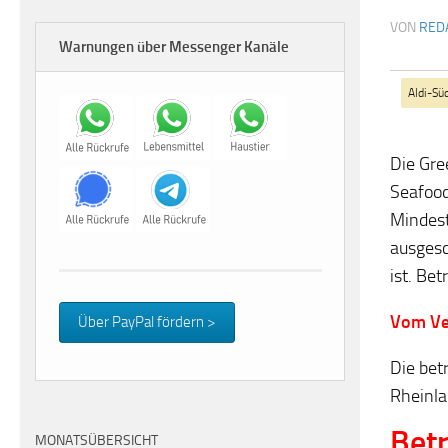
VON
RED
Warnungen über Messenger Kanäle
Aldi-Sü
Die Gre
Seafood
Mindest
ausgesc
ist. Be
Vom Ve
Über PayPal fördern >
Die bet
Rheinla
Betr
MONATSÜBERSICHT