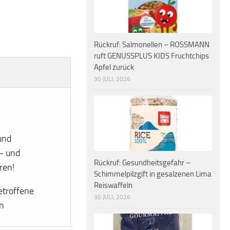
Rückruf: Salmonellen – ROSSMANN
ruft GENUSSPLUS KIDS Fruchtchips
Apfel zurück
30 JULI, 2026
und
- und
Rückruf: Gesundheitsgefahr –
ren!
Schimmelpilzgift in gesalzenen Lima
Reiswaffeln
etroffene
30 JULI, 2026
n