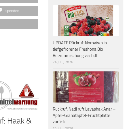
spenden
UPDATE Rückruf: Noroviren in
tiefgefrorener Freshona Bio
Beerenmischung via Lidl
24 JULI, 2026
Rückruf: Nadi ruft Lavashak Anar –
Apfel-Granatapfel-Fruchtplatte
f: Haak &
zurück
24 JULI, 2026