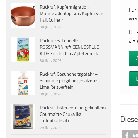
Rückruf: Kupfermigration –
Für
Marmeladentopf aus Kupfer von
wer
Falk Culinair
30 JULI, 2026
Übe
via
Rückruf: Salmonellen –
ROSSMANN ruft GENUSSPLUS
KIDS Fruchtchips Apfel zurück
30 JULI, 2026
Rückruf: Gesundheitsgefahr –
Schimmelpilzgift in gesalzenen
Lima Reiswaffeln
30 JULI, 2026
Rückruf: Listerien in tiefgekühltem
Gourmaître Chuka Ika
Diese
Tintenfischsalat
29 JULI, 2026
tei