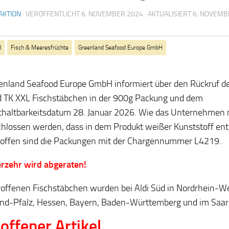
AKTION
· VERÖFFENTLICHT
6. NOVEMBER 2024
· AKTUALISIERT
6. NOVEMB
d
Fisch & Meeresfrüchte
Greenland Seafood Europe GmbH
enland Seafood Europe GmbH informiert über den Rückruf de
 TK XXL Fischstäbchen in der 900g Packung und dem
haltbarkeitsdatum 28. Januar 2026. Wie das Unternehmen mi
hlossen werden, dass in dem Produkt weißer Kunststoff ent
troffen sind die Packungen mit der Chargennummer L4219.
rzehr wird abgeraten!
roffenen Fischstäbchen wurden bei Aldi Süd in Nordrhein-We
nd-Pfalz, Hessen, Bayern, Baden-Württemberg und im Saarl
offener Artikel