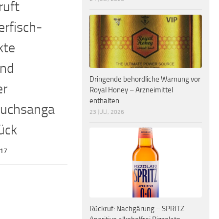
ruft
rfisch-
kte
und
Dringende behördliche Warnung vor
er
Royal Honey – Arzneimittel
enthalten
auchsanga
23 JULI, 2026
ück
017
Rückruf: Nachgärung – SPRITZ