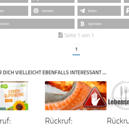
len
merken
teilen
enden
spenden
Seite 1 von 1
1
R DICH VIELLEICHT EBENFALLS INTERESSANT …
ruf:
Rückruf:
Rückru