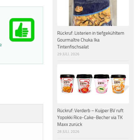
Rückruf: Listerien in tiefgekühltem
Gourmaître Chuka Ika
e
Tintenfischsalat
29 JULI, 2026
Rückruf: Verderb – Kuijper BV ruft
Yopokki Rice-Cake-Becher via TK
Maxx zurück
28 JULI, 2026