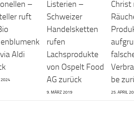
onellen –
Listerien –
Christ 
eller ruft
Schweizer
Räuche
Bio
Handelsketten
Produ
nenblumenk
rufen
aufgr
via Aldi
Lachsprodukte
falsch
ck
von Ospelt Food
Verbr
AG zurück
be zur
L 2024
9. MÄRZ 2019
25. APRIL 2