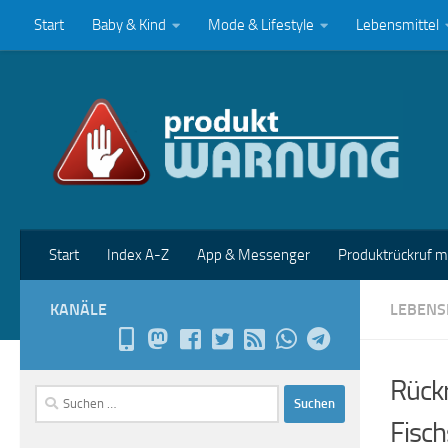
Start
Baby & Kind
Mode & Lifestyle
Lebensmittel
Zum Inhalt springen
Start
Index A-Z
App & Messenger
Produktrückruf 
KANÄLE
LEBENS
Rückr
Suchen
nach:
Fisch