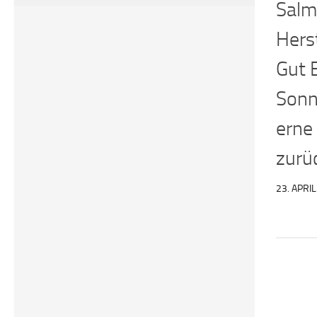
Salm
Herst
Gut 
Son
erne 
zurü
23. APRI