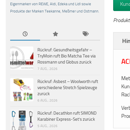
Kund
Eigenmarken von REWE, Aldi, Edeka und Lidl sowie
Produkte der Marken Teekanne, Meßmer und Ostmann.
Produkt
Hi
Rückruf: Gesundheitsgefahr –
TryMoin ruft Bio Matcha Tee via
AC
Rossmann und Globus zurück
7 AUG., 2026
Met
Rückruf: Asbest – Woolworth ruft
Kun
verschiedene Stretch Spielzeuge
zurück
Rac
6 AUG., 2026
Verb
Rückruf: Decathlon ruft SIMOND
Pro
Karabiner Express-Set’s zurück
5 AUG., 2026