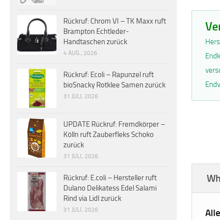
Rückruf: Chrom VI – TK Maxx ruft
Ve
Brampton Echtleder-
Hers
Handtaschen zurück
4 AUG., 2026
Endk
vers
Rückruf: Ecoli – Rapunzel ruft
Endv
bioSnacky Rotklee Samen zurück
31 JULI, 2026
UPDATE Rückruf: Fremdkörper –
Kölln ruft Zauberfleks Schoko
zurück
31 JULI, 2026
Wh
Rückruf: E.coli – Hersteller ruft
Dulano Delikatess Edel Salami
Rind via Lidl zurück
31 JULI, 2026
All