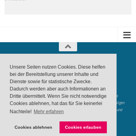
Unsere Seiten nutzen Cookies. Diese helfen
bei der Bereitstellung unserer Inhalte und
Dienste sowie für statistische Zwecke.
produktwarnung.eu
- 2007-2026
Dadurch werden aber auch Informationen an
Made in Gerstetten |
Medienzentrum Gerstetten
Alle genannten Marken, Warenzeichen und Logos innerhalb dieses
Dritte übermittelt. Wenn Sie nicht notwendige
Medienangebotes sind durch die Marken- und Urheberechte der jeweiligen
Cookies ablehnen, hat das für Sie keinerlei
Rechteinhaber geschützt, und dienen lediglich der Berichterstattung und
Nachteile!
Mehr erfahren
Verdeutlichung der hier veröffentlichten Inh
alte
Mastodon
Cookies ablehnen
Cookies erlauben