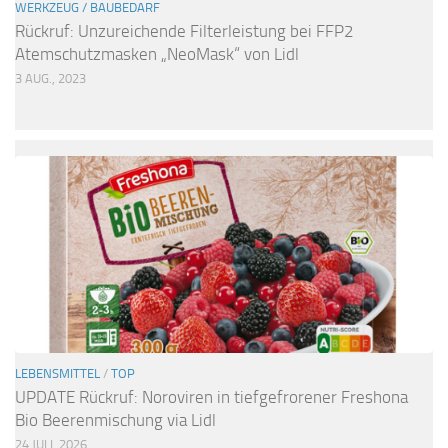
WERKZEUG / BAUBEDARF
Rückruf: Unzureichende Filterleistung bei FFP2
Atemschutzmasken „NeoMask“ von Lidl
3 AUG., 2023
LEBENSMITTEL
/
TOP
UPDATE Rückruf: Noroviren in tiefgefrorener Freshona
Bio Beerenmischung via Lidl
24 JULI, 2026