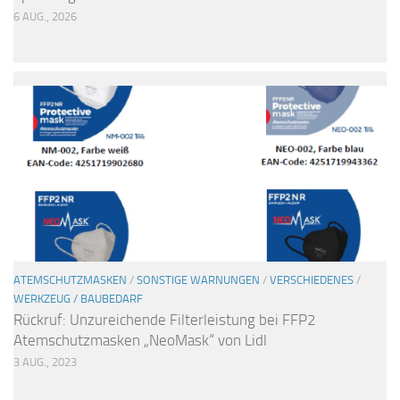
6 AUG., 2026
ATEMSCHUTZMASKEN
/
SONSTIGE WARNUNGEN
/
VERSCHIEDENES
/
WERKZEUG / BAUBEDARF
Rückruf: Unzureichende Filterleistung bei FFP2
Atemschutzmasken „NeoMask“ von Lidl
3 AUG., 2023