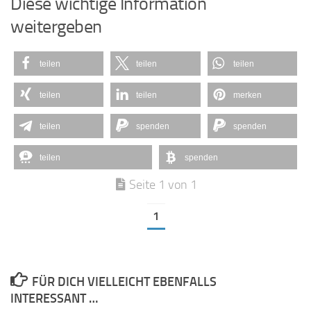
Diese wichtige Information
weitergeben
teilen
teilen
teilen
teilen
teilen
merken
teilen
spenden
spenden
teilen
spenden
Seite 1 von 1
1
FÜR DICH VIELLEICHT EBENFALLS
INTERESSANT …