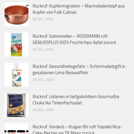
Rückruf: Kupfermigration – Marmeladentopf aus
Kupfer von Falk Culinair
30 JULI, 2026
Rückruf: Salmonellen – ROSSMANN ruft
GENUSSPLUS KIDS Fruchtchips Apfel zurück
30 JULI, 2026
Rückruf: Gesundheitsgefahr – Schimmelpilzgift in
gesalzenen Lima Reiswaffeln
30 JULI, 2026
Rückruf: Listerien in tiefgekühltem Gourmaître
Chuka Ika Tintenfischsalat
29 JULI, 2026
Rückruf: Verderb – Kuijper BV ruft Yopokki Rice-
Cake-Becher via TK Maxx zurück