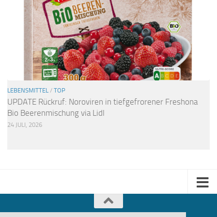
LEBENSMITTEL
/
TOP
UPDATE Rückruf: Noroviren in tiefgefrorener Freshona
Bio Beerenmischung via Lidl
24 JULI, 2026