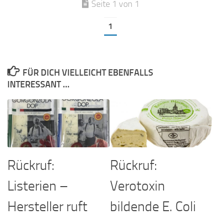
Seite 1 von 1
1
FÜR DICH VIELLEICHT EBENFALLS
INTERESSANT …
Rückruf:
Rückruf:
Verotoxin
Listerien –
bildende E. Coli
Hersteller ruft