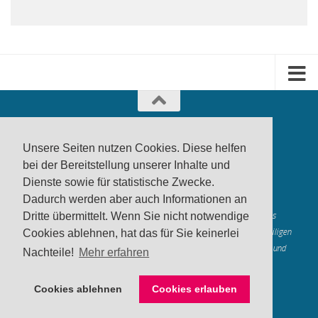
Unsere Seiten nutzen Cookies. Diese helfen
bei der Bereitstellung unserer Inhalte und
Dienste sowie für statistische Zwecke.
produktwarnung.eu
- 2007-2026
Dadurch werden aber auch Informationen an
Made in Gerstetten |
Medienzentrum Gerstetten
Dritte übermittelt. Wenn Sie nicht notwendige
Alle genannten Marken, Warenzeichen und Logos innerhalb dieses
Medienangebotes sind durch die Marken- und Urheberechte der jeweiligen
Cookies ablehnen, hat das für Sie keinerlei
Rechteinhaber geschützt, und dienen lediglich der Berichterstattung und
Nachteile!
Mehr erfahren
Verdeutlichung der hier veröffentlichten Inh
alte
Mastodon
Cookies ablehnen
Cookies erlauben