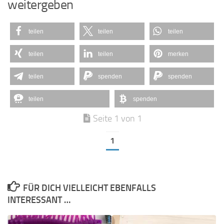
weitergeben
teilen
teilen
teilen
teilen
teilen
merken
teilen
spenden
spenden
teilen
spenden
Seite 1 von 1
1
FÜR DICH VIELLEICHT EBENFALLS
INTERESSANT …