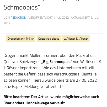
Schmoopies“
VON
REDAKTION
· VERÖFFENTLICHT
1. JULI 2022
· AKTUALISIERT
1. JULI
2022
Drogeriemarkt Müller
Quetschspielzeug
W.Rösner & J.Rösner
Drogeriemarkt Müller informiert über den Rückruf des
Quetsch-Spielzeuges
„Big Schmoopies“
von W. Rösner &
J. Rösner Importtrend. Wie das Unternehmen mitteilt,
besteht die Gefahr, dass sich verschluckbare Kleinteile
ablösen können. Hierzu wurde bereits am 27.05.2022
eine Rapex-Meldung veröffentlicht.
Bitte beachten: Der Artikel wurde möglicherweise auch
über andere Handelswege verkauft.