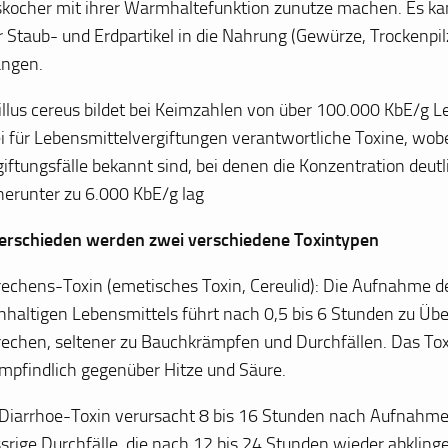
skocher mit ihrer Warmhaltefunktion zunutze machen. Es ka
 Staub- und Erdpartikel in die Nahrung (Gewürze, Trockenpil
angen.
illus cereus bildet bei Keimzahlen von über 100.000 KbE/g L
i für Lebensmittelvergiftungen verantwortliche Toxine, wob
iftungsfälle bekannt sind, bei denen die Konzentration deutl
 herunter zu 6.000 KbE/g lag
erschieden werden zwei verschiedene Toxintypen
rechens-Toxin (emetisches Toxin, Cereulid): Die Aufnahme d
inhaltigen Lebensmittels führt nach 0,5 bis 6 Stunden zu Übe
rechen, seltener zu Bauchkrämpfen und Durchfällen. Das Toxi
mpfindlich gegenüber Hitze und Säure.
 Diarrhoe-Toxin verursacht 8 bis 16 Stunden nach Aufnahme
srige Durchfälle, die nach 12 bis 24 Stunden wieder abkling