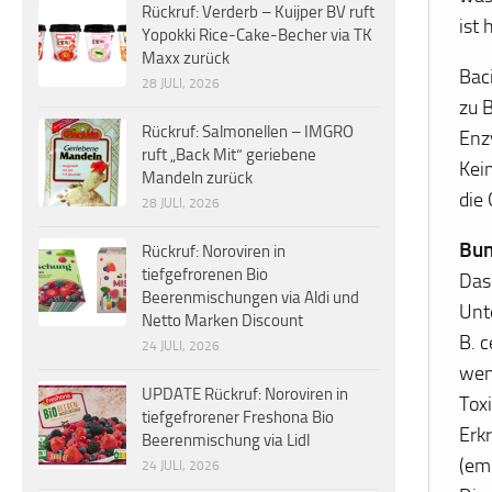
Rückruf: Verderb – Kuijper BV ruft
ist 
Yopokki Rice-Cake-Becher via TK
Maxx zurück
Baci
28 JULI, 2026
zu 
Rückruf: Salmonellen – IMGRO
Enz
ruft „Back Mit“ geriebene
Kei
Mandeln zurück
die 
28 JULI, 2026
Bun
Rückruf: Noroviren in
tiefgefrorenen Bio
Das
Beerenmischungen via Aldi und
Unt
Netto Marken Discount
B. 
24 JULI, 2026
wen
UPDATE Rückruf: Noroviren in
Tox
tiefgefrorener Freshona Bio
Erk
Beerenmischung via Lidl
(eme
24 JULI, 2026