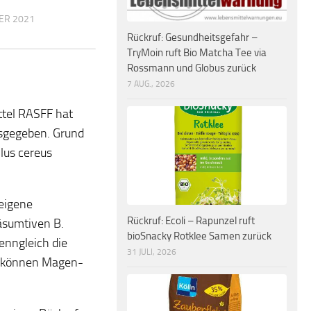
ER 2021
Rückruf: Gesundheitsgefahr –
TryMoin ruft Bio Matcha Tee via
Rossmann und Globus zurück
7 AUG., 2026
ttel RASFF hat
usgegeben. Grund
lus cereus
 eigene
Rückruf: Ecoli – Rapunzel ruft
äsumtiven B.
bioSnacky Rotklee Samen zurück
enngleich die
31 JULI, 2026
ne können Magen-