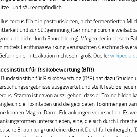
hitze- und säureempfindlich
llus cereus
führt in pasteurisierten, nicht fermentierten Mi
Bitterkeit und zur Süßgerinnung (Gerinnung durch eiweißab
yme und nicht durch Säurebildung). Wegen der in diesem Fal
m mittels Lecithinasewirkung verursachten Geschmacksverä
Gefahr einer Intoxikation nicht sehr groß. Quelle:
wikipedia.d
desinstitut für Risikobewertung (BfR)
 Bundesinstitut für Risikobewertung (BfR) hat dazu Studien 
ersuchungsergebnisse ausgewertet und stellt fest: Bei jede
cereus-Stamm ist davon auszugehen, dass er Toxine bilden k
ngleich die Toxintypen und die gebildeten Toxinmengen vari
ine können Magen-Darm-Erkrankungen verursachen. Es we
rankungsformen unterschieden, eine, die sich durch Erbreche
tische Erkrankung) und eine, die mit Durchfall einhergeht (