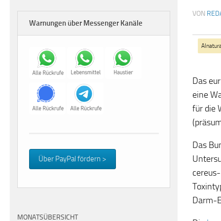
VON
RED
Warnungen über Messenger Kanäle
Alnatur
Das eur
eine Wa
für die
(präsum
Das Bun
Untersu
Über PayPal fördern >
cereus-
Toxinty
Darm-E
MONATSÜBERSICHT