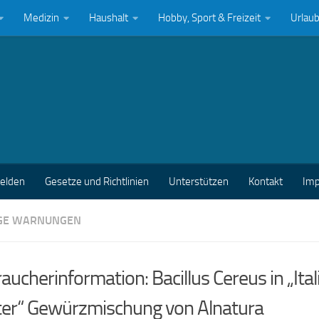
Medizin
Haushalt
Hobby, Sport & Freizeit
Urlau
melden
Gesetze und Richtlinien
Unterstützen
Kontakt
Im
GE WARNUNGEN
aucherinformation: Bacillus Cereus in „Ital
ter“ Gewürzmischung von Alnatura