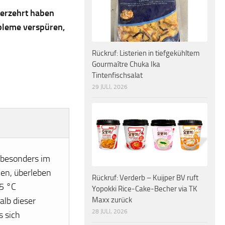
verzehrt haben
bleme verspüren,
Rückruf: Listerien in tiefgekühltem
Gourmaître Chuka Ika
Tintenfischsalat
29 JULI, 2026
s besonders im
men, überleben
Rückruf: Verderb – Kuijper BV ruft
65 °C
Yopokki Rice-Cake-Becher via TK
Maxx zurück
lb dieser
28 JULI, 2026
s sich