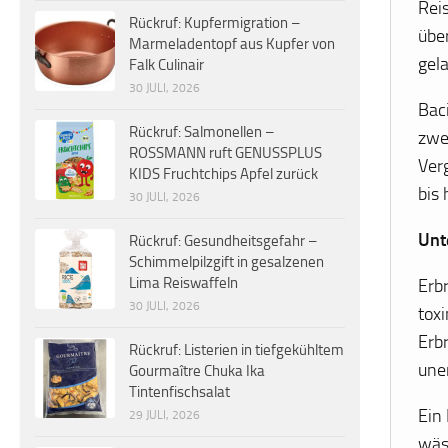
Rei
Rückruf: Kupfermigration –
über
Marmeladentopf aus Kupfer von
gel
Falk Culinair
30 JULI, 2026
Bac
Rückruf: Salmonellen –
zwe
ROSSMANN ruft GENUSSPLUS
Verg
KIDS Fruchtchips Apfel zurück
bis
30 JULI, 2026
Unt
Rückruf: Gesundheitsgefahr –
Schimmelpilzgift in gesalzenen
Lima Reiswaffeln
Erb
30 JULI, 2026
tox
Erb
Rückruf: Listerien in tiefgekühltem
une
Gourmaître Chuka Ika
Tintenfischsalat
Ein
29 JULI, 2026
wäs