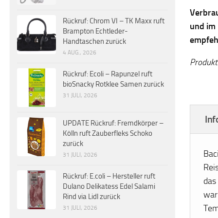
Verbrau
Rückruf: Chrom VI – TK Maxx ruft
und im
Brampton Echtleder-
empfehl
Handtaschen zurück
4 AUG., 2026
Produkta
Rückruf: Ecoli – Rapunzel ruft
bioSnacky Rotklee Samen zurück
31 JULI, 2026
Inf
UPDATE Rückruf: Fremdkörper –
Kölln ruft Zauberfleks Schoko
zurück
Bac
31 JULI, 2026
Rei
Rückruf: E.coli – Hersteller ruft
das
Dulano Delikatess Edel Salami
war
Rind via Lidl zurück
Tem
31 JULI, 2026