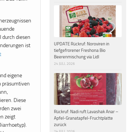
lcherzeugnissen
bauende
l durch diesen
UPDATE Rückruf: Noroviren in
nderungen ist
tiefgefrorener Freshona Bio
e
Beerenmischung via Lidl
24 JULI, 2026
und eigene
m präsumtiven
ann,
ieren. Diese
rden zwei
Rückruf: Nadi ruft Lavashak Anar –
n zeigt
Apfel-Granatapfel-Fruchtplatte
Diarrhoetyp).
zurück
24 JULI, 2026