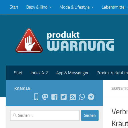
Start
Baby & Kind
Mode & Lifestyle
Lebensmittel
Zum Inhalt springen
Start
Index A-Z
App & Messenger
Produktrückruf 
KANÄLE
SONSTI
Verbr
Suchen
nach:
Kräu