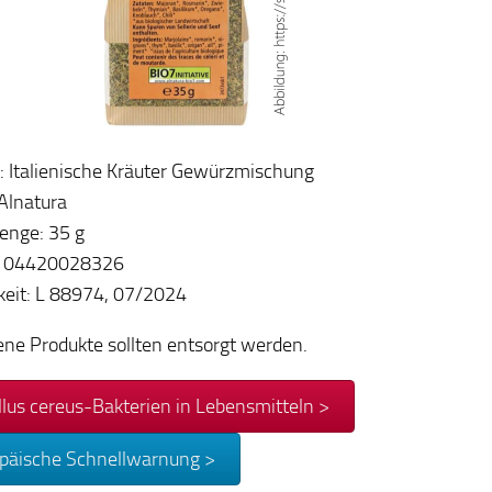
: Italienische Kräuter Gewürzmischung
Alnatura
enge: 35 g
104420028326
keit: L 88974, 07/2024
ene Produkte sollten entsorgt werden.
llus cereus-Bakterien in Lebensmitteln >
päische Schnellwarnung >