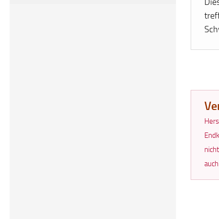
Die
tref
Sch
Ve
Hers
Endk
nich
auch