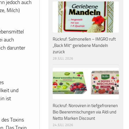
nn jedoch auch
ze, Milch)
ebensmittel
ei auch
Rückruf: Salmonellen – IMGRO ruft
„Back Mit“ geriebene Mandeln
ich darunter
zurück
28 JULI, 2026
es
lkeit und
n ist
Rückruf: Noroviren in tiefgefrorenen
Bio Beerenmischungen via Aldi und
Netto Marken Discount
 des Toxins
24 JULI, 2026
en. Das Toxin