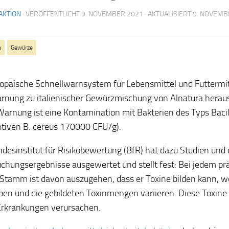
AKTION
· VERÖFFENTLICHT
9. NOVEMBER 2021
· AKTUALISIERT
9. NOVEMB
a
Gewürze
opäische Schnellwarnsystem für Lebensmittel und Futtermi
rnung zu italienischer Gewürzmischung von Alnatura hera
 Warnung ist eine Kontamination mit Bakterien des Typs Bacil
tiven B. cereus 170000 CFU/g).
desinstitut für Risikobewertung (BfR) hat dazu Studien und
chungsergebnisse ausgewertet und stellt fest: Bei jedem pr
Stamm ist davon auszugehen, dass er Toxine bilden kann, w
pen und die gebildeten Toxinmengen variieren. Diese Toxi
rkrankungen verursachen.