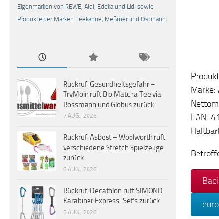
Eigenmarken von REWE, Aldi, Edeka und Lidl sowie
Produkte der Marken Teekanne, Meßmer und Ostmann.
Produkt
Rückruf: Gesundheitsgefahr –
Marke: 
TryMoin ruft Bio Matcha Tee via
Nettom
Rossmann und Globus zurück
EAN: 4
7 AUG., 2026
Haltbar
Rückruf: Asbest – Woolworth ruft
verschiedene Stretch Spielzeuge
Betroff
zurück
6 AUG., 2026
Baci
Rückruf: Decathlon ruft SIMOND
Karabiner Express-Set’s zurück
euro
5 AUG., 2026