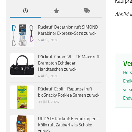
Kaufpre
Abbildu
Rückruf: Decathlon ruft SIMOND
Karabiner Express-Set’s zurück
5 AUG., 2026
Rückruf: Chrom VI – TK Maxx ruft
Ve
Brampton Echtleder-
Handtaschen zurück
Hers
4 AUG., 2026
Endk
Rückruf: Ecoli – Rapunzel ruft
vers
bioSnacky Rotklee Samen zurück
Endv
31 JULI, 2026
UPDATE Rückruf: Fremdkörper –
Kölln ruft Zauberfleks Schoko
zurück