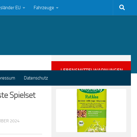
bsländer EU
Fahrzeuge
LEBENSMITTELWARNUNGEN
pressum
Datenschutz
ste Spielset
MBER 2024