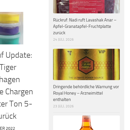
Rückruf: Nadi ruft Lavashak Anar –
Apfel-Granatapfel-Fruchtplatte
zurück
24 JULI, 2026
f Update:
 Tiger
hagen
Dringende behördliche Warnung vor
lle Chargen
Royal Honey – Arzneimittel
enthalten
ter Ton 5-
23 JULI, 2026
urück
ER 2022