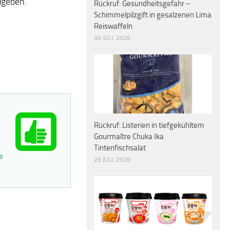
ugeben.
Rückruf: Gesundheitsgefahr –
Schimmelpilzgift in gesalzenen Lima
Reiswaffeln
30 JULI, 2026
Rückruf: Listerien in tiefgekühltem
Gourmaître Chuka Ika
Tintenfischsalat
e
29 JULI, 2026