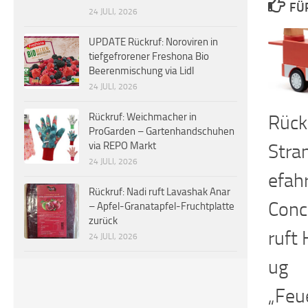
FÜ
24 JULI, 2026
UPDATE Rückruf: Noroviren in
tiefgefrorener Freshona Bio
Beerenmischung via Lidl
24 JULI, 2026
Rückruf: Weichmacher in
Rück
ProGarden – Gartenhandschuhen
via REPO Markt
Stra
24 JULI, 2026
efah
Rückruf: Nadi ruft Lavashak Anar
Conc
– Apfel-Granatapfel-Fruchtplatte
zurück
ruft 
24 JULI, 2026
ug
„Feu