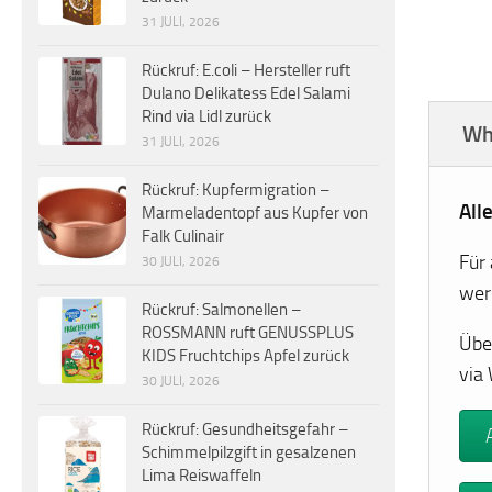
31 JULI, 2026
Rückruf: E.coli – Hersteller ruft
Dulano Delikatess Edel Salami
Rind via Lidl zurück
Wh
31 JULI, 2026
Rückruf: Kupfermigration –
All
Marmeladentopf aus Kupfer von
Falk Culinair
Für
30 JULI, 2026
wer
Rückruf: Salmonellen –
ROSSMANN ruft GENUSSPLUS
Übe
KIDS Fruchtchips Apfel zurück
via
30 JULI, 2026
Rückruf: Gesundheitsgefahr –
Schimmelpilzgift in gesalzenen
Lima Reiswaffeln