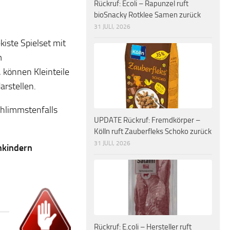
Rückruf: Ecoli – Rapunzel ruft
bioSnacky Rotklee Samen zurück
31 JULI, 2026
iste Spielset mit
m
 können Kleinteile
arstellen.
chlimmstenfalls
UPDATE Rückruf: Fremdkörper –
Kölln ruft Zauberfleks Schoko zurück
31 JULI, 2026
nkindern
Rückruf: E.coli – Hersteller ruft