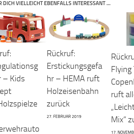
R DICH VIELLEICHT EBENFALLS INTERESSANT …
ruf:
Rückruf:
Rückru
ngulationsg
Erstickungsgefa
Flying
r – Kids
hr – HEMA ruft
Copen
ept
Holzeisenbahn
ruft a
Holzspielze
zurück
„Leich
27. FEBRUAR 2019
Mix“ z
erwehrauto
17. NOVEMB