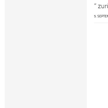
“ zu
5. SEPT