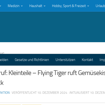
Medizin
Haushalt
Hobby, Sport & Freizeit
Urlau
EUG
melden
Gesetze und Richtlinien
Unterstützen
Kontakt
Im
uf: Kleinteile – Flying Tiger ruft Gemüseki
ck
AKTION
· VERÖFFENTLICHT
10. DEZEMBER 2024
· AKTUALISIERT
10. DEZE