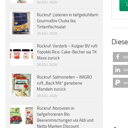
30 JULI, 2026
Rückruf: Listerien in tiefgekühltem
Gourmaître Chuka Ika
Tintenfischsalat
29 JULI, 2026
Diese
Rückruf: Verderb – Kuijper BV ruft
Yopokki Rice-Cake-Becher via TK
tei
Maxx zurück
28 JULI, 2026
tei
Rückruf: Salmonellen – IMGRO
ruft „Back Mit“ geriebene
sp
Mandeln zurück
28 JULI, 2026
Rückruf: Noroviren in
tiefgefrorenen Bio
Beerenmischungen via Aldi und
Netto Marken Discount