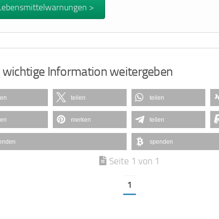
Lebensmittelwarnungen >
 wichtige Information weitergeben
len
teilen
teilen
len
merken
teilen
enden
spenden
Seite 1 von 1
1