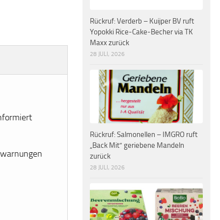
Rückruf: Verderb – Kuijper BV ruft
Yopokki Rice-Cake-Becher via TK
Maxx zurück
28 JULI, 2026
nformiert
Rückruf: Salmonellen – IMGRO ruft
„Back Mit“ geriebene Mandeln
erwarnungen
zurück
28 JULI, 2026