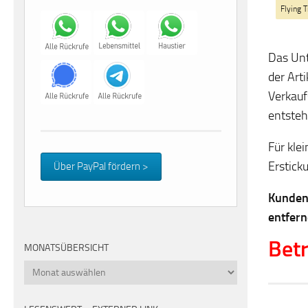
Flying 
Das Unt
der Art
Verkauf
entsteh
Für kle
Erstick
Über PayPal fördern >
Kunden 
entfern
Betr
MONATSÜBERSICHT
Monatsübersicht