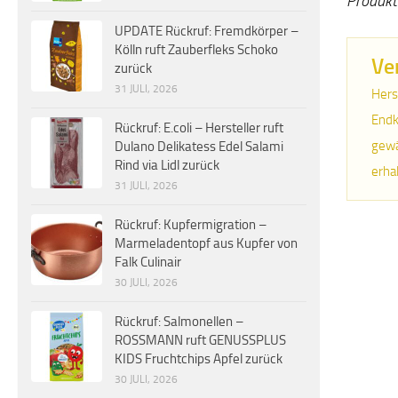
Produkt
UPDATE Rückruf: Fremdkörper –
Kölln ruft Zauberfleks Schoko
Ve
zurück
31 JULI, 2026
Hers
Endk
Rückruf: E.coli – Hersteller ruft
gewä
Dulano Delikatess Edel Salami
Rind via Lidl zurück
erha
31 JULI, 2026
Rückruf: Kupfermigration –
Marmeladentopf aus Kupfer von
Falk Culinair
30 JULI, 2026
Rückruf: Salmonellen –
ROSSMANN ruft GENUSSPLUS
KIDS Fruchtchips Apfel zurück
30 JULI, 2026