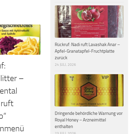
Rückruf: Nadi ruft Lavashak Anar –
Apfel-Granatapfel-Fruchtplatte
zurück
f:
24 JULI, 2026
litter –
ental
ruft
Dringende behördliche Warnung vor
o“
Royal Honey – Arzneimittel
enmenü
enthalten
23 JULI, 2026