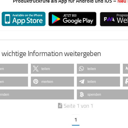
Produktrückrufe als App für Android und iOS –
Neu
 wichtige Information weitergeben
len
teilen
teilen
len
merken
teilen
enden
spenden
Seite 1 von 1
1