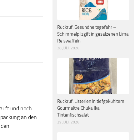
Rückruf: Gesundheitsgefahr –
Schimmelpilzgift in gesalzenen Lima
Reiswaffeln
30 JULI, 2026
Rückruf: Listerien in tiefgekühltem
auft und noch
Gourmaître Chuka Ika
Tintenfischsalat
erpackung an den
29 JULI, 2026
den.