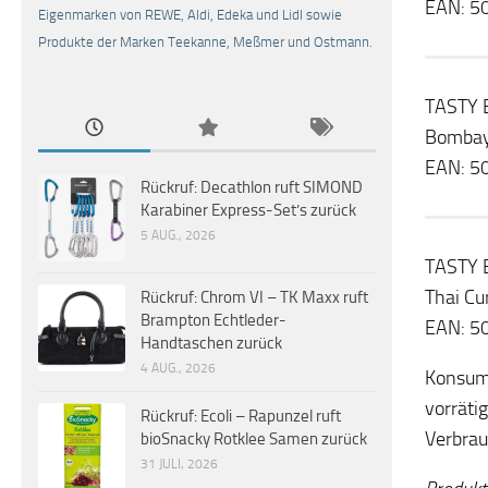
EAN: 5
Eigenmarken von REWE, Aldi, Edeka und Lidl sowie
Produkte der Marken Teekanne, Meßmer und Ostmann.
TASTY 
Bombay
EAN: 5
Rückruf: Decathlon ruft SIMOND
Karabiner Express-Set’s zurück
5 AUG., 2026
TASTY 
Thai Cu
Rückruf: Chrom VI – TK Maxx ruft
Brampton Echtleder-
EAN: 5
Handtaschen zurück
4 AUG., 2026
Konsume
vorräti
Rückruf: Ecoli – Rapunzel ruft
Verbrau
bioSnacky Rotklee Samen zurück
31 JULI, 2026