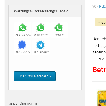
VON
RED
Warnungen über Messenger Kanäle
Fertigge
Der Leb
Fertigg
genannt
einer Z
Betr
Über PayPal fördern >
MONATSÜBERSICHT