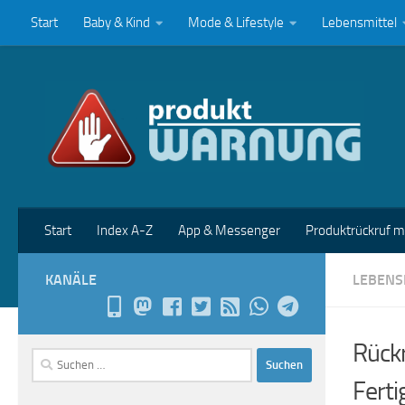
Start
Baby & Kind
Mode & Lifestyle
Lebensmittel
Zum Inhalt springen
Start
Index A-Z
App & Messenger
Produktrückruf 
KANÄLE
LEBENS
Rückr
Suchen
nach:
Ferti