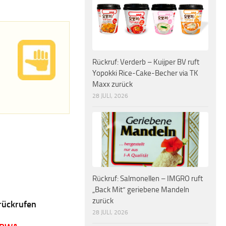
Rückruf: Verderb – Kuijper BV ruft
Yopokki Rice-Cake-Becher via TK
Maxx zurück
28 JULI, 2026
Rückruf: Salmonellen – IMGRO ruft
„Back Mit“ geriebene Mandeln
zurück
rückrufen
28 JULI, 2026