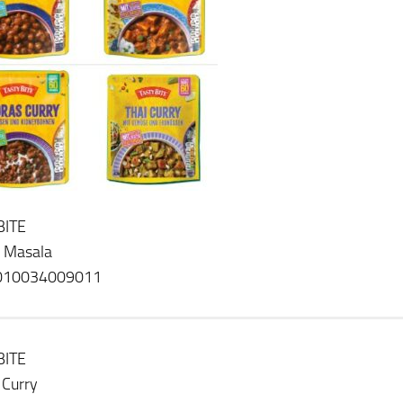
BITE
 Masala
010034009011
BITE
 Curry