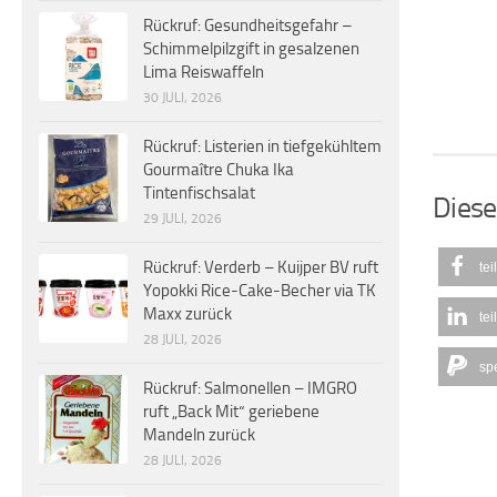
Rückruf: Gesundheitsgefahr –
Schimmelpilzgift in gesalzenen
Lima Reiswaffeln
30 JULI, 2026
Rückruf: Listerien in tiefgekühltem
Gourmaître Chuka Ika
Tintenfischsalat
Diese
29 JULI, 2026
Rückruf: Verderb – Kuijper BV ruft
tei
Yopokki Rice-Cake-Becher via TK
Maxx zurück
tei
28 JULI, 2026
sp
Rückruf: Salmonellen – IMGRO
ruft „Back Mit“ geriebene
Mandeln zurück
28 JULI, 2026