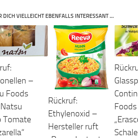
R DICH VIELLEICHT EBENFALLS INTERESSANT …
ruf:
Rückru
onellen –
Glassp
u Foods
Contin
Rückruf:
 „Natsu
Foods 
Ethylenoxid –
 Tomate
„Erasc
Hersteller ruft
arella“
Schal