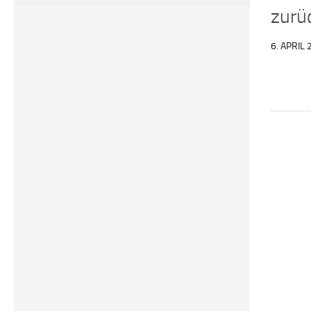
zurü
6. APRIL