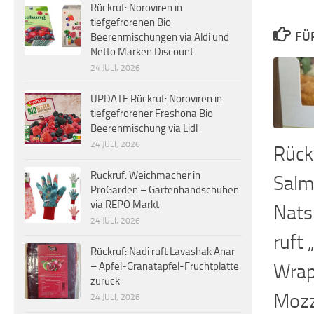
Rückruf: Noroviren in
tiefgefrorenen Bio
FÜ
Beerenmischungen via Aldi und
Netto Marken Discount
24 JULI, 2026
UPDATE Rückruf: Noroviren in
tiefgefrorener Freshona Bio
Beerenmischung via Lidl
24 JULI, 2026
Rück
Rückruf: Weichmacher in
Salm
ProGarden – Gartenhandschuhen
via REPO Markt
Nats
24 JULI, 2026
ruft
Rückruf: Nadi ruft Lavashak Anar
Wrap
– Apfel-Granatapfel-Fruchtplatte
zurück
Mozz
24 JULI, 2026