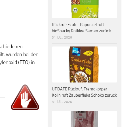
Rückruf: Ecoli – Rapunzel ruft
bioSnacky Rotklee Samen zurück
31 JULI, 2026
rschiedenen
lt, wurden bei den
lenoxid (ETO) in
UPDATE Rückruf: Fremdkörper –
Kölln ruft Zauberfleks Schoko zurück
31 JULI, 2026