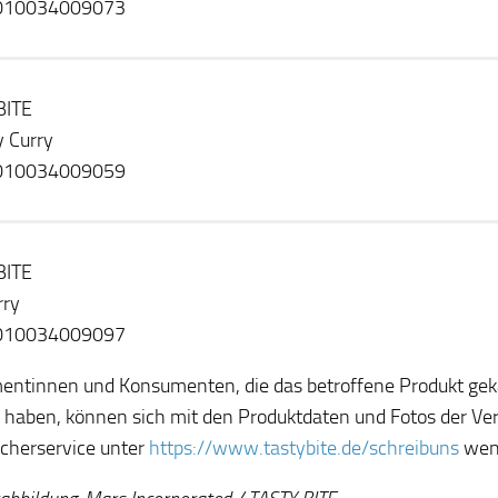
010034009073
BITE
 Curry
010034009059
BITE
rry
010034009097
ntinnen und Konsumenten, die das betroffene Produkt gek
g haben, können sich mit den Produktdaten und Fotos der V
cherservice unter
https://www.tastybite.de/schreibuns
wen