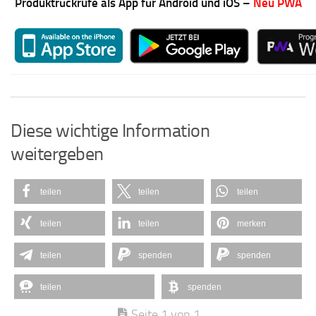
Produktrückrufe als App für Android und iOS –
Neu PWA
Diese wichtige Information
weitergeben
teilen
teilen
teilen
teilen
teilen
merken
teilen
spenden
spenden
teilen
spenden
Seite 1 von 1