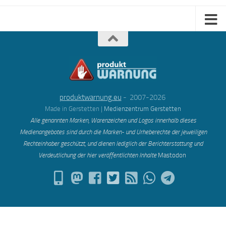
produktwarnung.eu
- 2007-2026
Made in Gerstetten |
Medienzentrum Gerstetten
Alle genannten Marken, Warenzeichen und Logos innerhalb dieses
Medienangebotes sind durch die Marken- und Urheberechte der jeweiligen
Rechteinhaber geschützt, und dienen lediglich der Berichterstattung und
Verdeutlichung der hier veröffentlichten Inh
alte
Mastodon