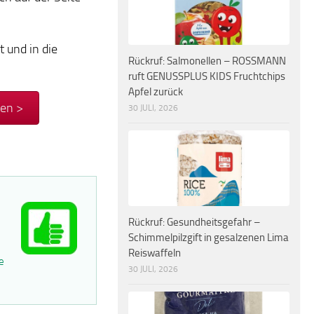
t und in die
Rückruf: Salmonellen – ROSSMANN
ruft GENUSSPLUS KIDS Fruchtchips
Apfel zurück
en >
30 JULI, 2026
Rückruf: Gesundheitsgefahr –
Schimmelpilzgift in gesalzenen Lima
Reiswaffeln
e
30 JULI, 2026