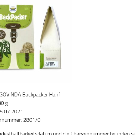
: GOVINDA Backpacker Hanf
80 g
5.07.2021
nnummer: 2801/0
desthaltbarkeitsdatum und die Chargennummer befinden sic