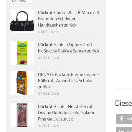
Rückruf: Chrom VI – TK Maxx ruft
Brampton Echtleder-
Handtaschen zurück
4 AUG., 2026
Rückruf: Ecoli – Rapunzel ruft
bioSnacky Rotklee Samen zurück
31 JULI, 2026
UPDATE Rückruf: Fremdkörper –
Kölln ruft Zauberfleks Schoko
zurück
31 JULI, 2026
Diese
Rückruf: E.coli – Hersteller ruft
Dulano Delikatess Edel Salami
Rind via Lidl zurück
tei
31 JULI, 2026