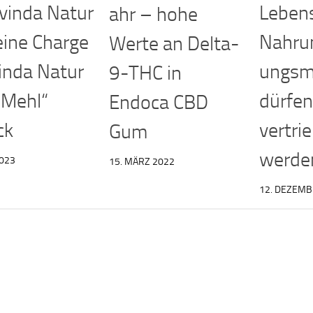
vinda Natur
Leben
ahr – hohe
eine Charge
Nahru
Werte an Delta-
inda Natur
ungsmi
9-THC in
-Mehl“
dürfen
Endoca CBD
ck
vertri
Gum
werde
2023
15. MÄRZ 2022
12. DEZEMB