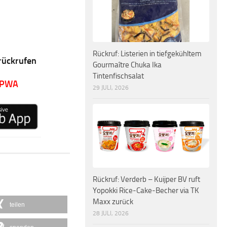
Rückruf: Listerien in tiefgekühltem
rückrufen
Gourmaître Chuka Ika
Tintenfischsalat
 PWA
29 JULI, 2026
Rückruf: Verderb – Kuijper BV ruft
Yopokki Rice-Cake-Becher via TK
Maxx zurück
teilen
28 JULI, 2026