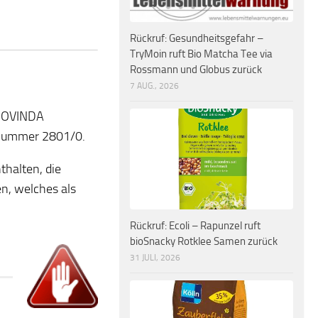
Rückruf: Gesundheitsgefahr –
TryMoin ruft Bio Matcha Tee via
Rossmann und Globus zurück
7 AUG., 2026
„GOVINDA
nnummer 2801/0.
halten, die
n, welches als
Rückruf: Ecoli – Rapunzel ruft
bioSnacky Rotklee Samen zurück
31 JULI, 2026