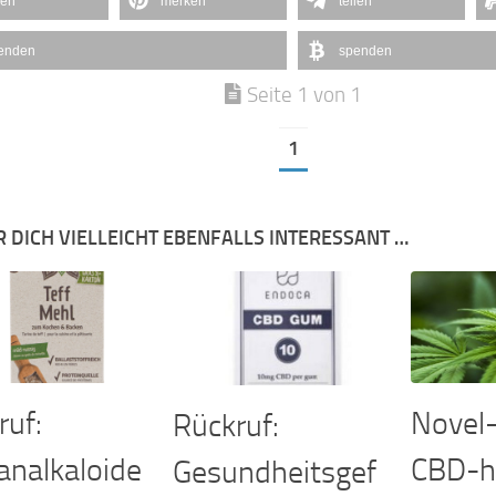
len
merken
teilen
enden
spenden
Seite 1 von 1
1
R DICH VIELLEICHT EBENFALLS INTERESSANT …
ruf:
Novel
Rückruf:
analkaloide
CBD-ha
Gesundheitsgef