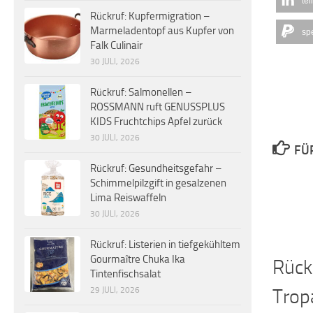
tei
Rückruf: Kupfermigration –
Marmeladentopf aus Kupfer von
sp
Falk Culinair
30 JULI, 2026
Rückruf: Salmonellen –
ROSSMANN ruft GENUSSPLUS
KIDS Fruchtchips Apfel zurück
30 JULI, 2026
FÜ
Rückruf: Gesundheitsgefahr –
Schimmelpilzgift in gesalzenen
Lima Reiswaffeln
30 JULI, 2026
Rückruf: Listerien in tiefgekühltem
Gourmaître Chuka Ika
Rück
Tintenfischsalat
Trop
29 JULI, 2026