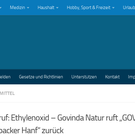
Medizin
Haushalt
Hobby, Sport & Freizeit
Urlau
melden
Gesetze und Richtlinien
Unterstützen
Kontakt
Im
MITTEL
uf: Ethylenoxid – Govinda Natur ruft „G
packer Hanf“ zurück