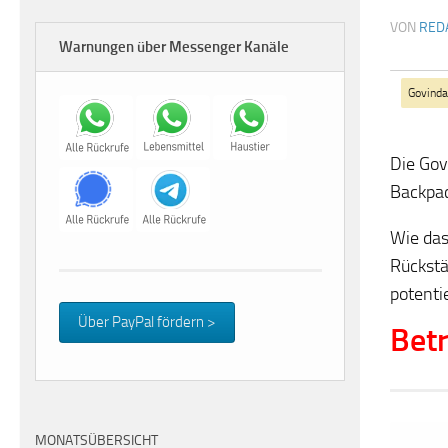
VON
RED
Warnungen über Messenger Kanäle
Govind
Die Gov
Backpa
Wie das
Rückstä
potenti
Über PayPal fördern >
Betr
MONATSÜBERSICHT