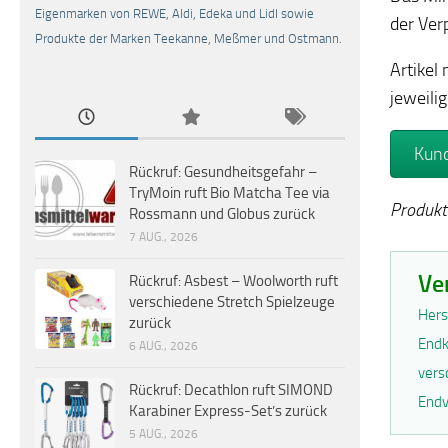
Eigenmarken von REWE, Aldi, Edeka und Lidl sowie
der Ver
Produkte der Marken Teekanne, Meßmer und Ostmann.
Artikel
jeweili
Kund
Rückruf: Gesundheitsgefahr –
TryMoin ruft Bio Matcha Tee via
Produkt
Rossmann und Globus zurück
7 AUG., 2026
Ve
Rückruf: Asbest – Woolworth ruft
verschiedene Stretch Spielzeuge
Hers
zurück
Endk
6 AUG., 2026
vers
Rückruf: Decathlon ruft SIMOND
Endv
Karabiner Express-Set’s zurück
5 AUG., 2026