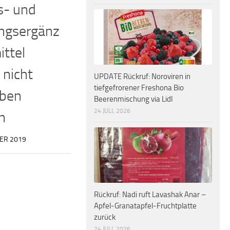
s- und
ngsergänz
ttel
 nicht
UPDATE Rückruf: Noroviren in
tiefgefrorener Freshona Bio
eben
Beerenmischung via Lidl
24 JULI, 2026
n
ER 2019
Rückruf: Nadi ruft Lavashak Anar –
Apfel-Granatapfel-Fruchtplatte
zurück
24 JULI, 2026