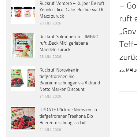
– Go
Rückruf: Verderb – Kuijper BV ruft
Yopokki Rice-Cake-Becher via TK
ruft 
Maxx zurück
28 JULI, 2026
„Gov
Rückruf: Salmonellen – IMGRO
Teff
ruft „Back Mit“ geriebene
Mandeln zurück
zurü
28 JULI, 2026
Rückruf: Noroviren in
25. MAI 
tiefgefrorenen Bio
Beerenmischungen via Aldi und
Netto Marken Discount
24 JULI, 2026
UPDATE Rückruf: Noroviren in
tiefgefrorener Freshona Bio
Beerenmischung via Lidl
24 JULI, 2026