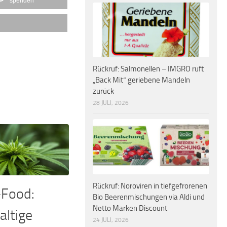
spenden
Rückruf: Salmonellen – IMGRO ruft
„Back Mit“ geriebene Mandeln
zurück
28 JULI, 2026
Rückruf: Noroviren in tiefgefrorenen
-Food:
Bio Beerenmischungen via Aldi und
Netto Marken Discount
ltige
24 JULI, 2026