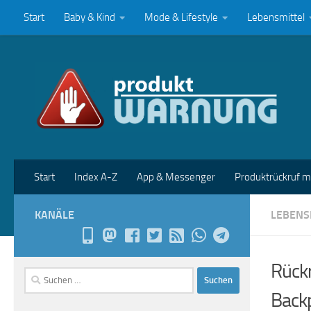
Start
Baby & Kind
Mode & Lifestyle
Lebensmittel
Zum Inhalt springen
Start
Index A-Z
App & Messenger
Produktrückruf 
KANÄLE
LEBENS
Rückr
Suchen
nach:
Back