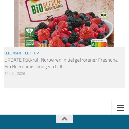
LEBENSMITTEL
/
TOP
UPDATE Rückruf: Noroviren in tiefgefrorener Freshona
Bio Beerenmischung via Lidl
24 JULI, 2026