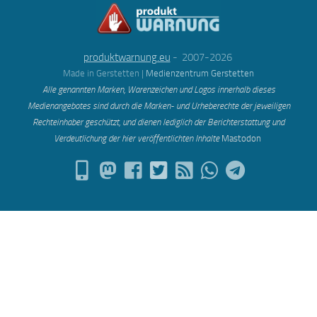
produktwarnung.eu
- 2007-2026
Made in Gerstetten |
Medienzentrum Gerstetten
Alle genannten Marken, Warenzeichen und Logos innerhalb dieses
Medienangebotes sind durch die Marken- und Urheberechte der jeweiligen
Rechteinhaber geschützt, und dienen lediglich der Berichterstattung und
Verdeutlichung der hier veröffentlichten Inh
alte
Mastodon