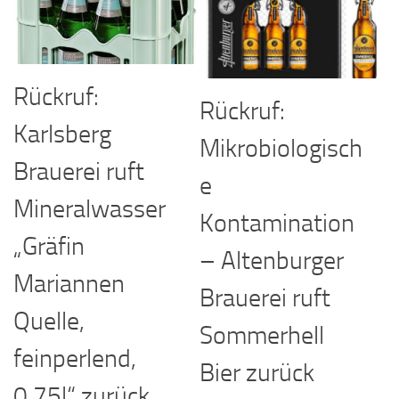
Rückruf:
Rückruf:
Karlsberg
Mikrobiologisch
Brauerei ruft
e
Mineralwasser
Kontamination
„Gräfin
– Altenburger
Mariannen
Brauerei ruft
Quelle,
Sommerhell
feinperlend,
Bier zurück
0,75l“ zurück