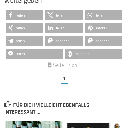
weitergeben
teilen
teilen
teilen
teilen
teilen
merken
teilen
spenden
spenden
teilen
spenden
Seite 1 von 1
1
FÜR DICH VIELLEICHT EBENFALLS
INTERESSANT …