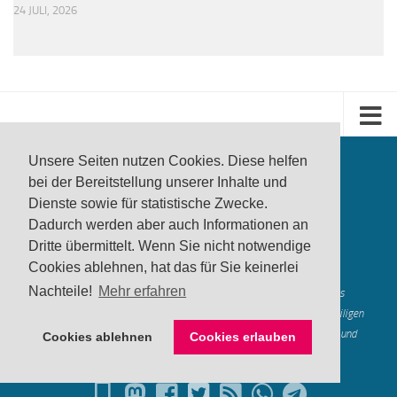
24 JULI, 2026
Unsere Seiten nutzen Cookies. Diese helfen
bei der Bereitstellung unserer Inhalte und
Dienste sowie für statistische Zwecke.
Dadurch werden aber auch Informationen an
Dritte übermittelt. Wenn Sie nicht notwendige
produktwarnung.eu
- 2007-2026
Cookies ablehnen, hat das für Sie keinerlei
Made in Gerstetten |
Medienzentrum Gerstetten
Nachteile!
Mehr erfahren
Alle genannten Marken, Warenzeichen und Logos innerhalb dieses
Medienangebotes sind durch die Marken- und Urheberechte der jeweiligen
Rechteinhaber geschützt, und dienen lediglich der Berichterstattung und
Cookies ablehnen
Cookies erlauben
Verdeutlichung der hier veröffentlichten Inh
alte
Mastodon