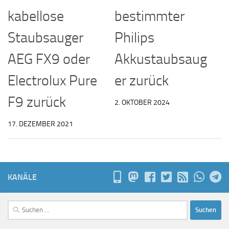
kabellose
bestimmter
Staubsauger
Philips
AEG FX9 oder
Akkustaubsaug
Electrolux Pure
er zurück
F9 zurück
2. OKTOBER 2024
17. DEZEMBER 2021
KANÄLE
Suchen
nach: