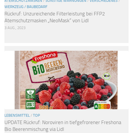
ATEMSCHUTZMASKEN
/
SONSTIGE WARNUNGEN
/
VERSCHIEDENES
/
WERKZEUG / BAUBEDARF
Rückruf: Unzureichende Filterleistung bei FFP2
Atemschutzmasken „NeoMask“ von Lidl
3 AUG., 2023
LEBENSMITTEL
/
TOP
UPDATE Rückruf: Noroviren in tiefgefrorener Freshona
Bio Beerenmischung via Lidl