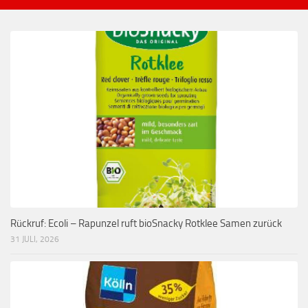
Rückruf: Ecoli – Rapunzel ruft bioSnacky Rotklee Samen zurück
31 JULI, 2026