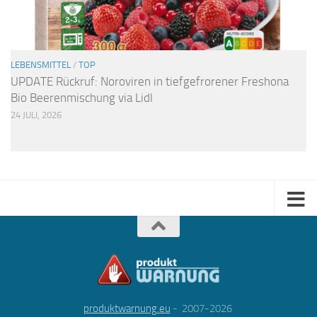
LEBENSMITTEL
/
TOP
UPDATE Rückruf: Noroviren in tiefgefrorener Freshona
Bio Beerenmischung via Lidl
24 JULI, 2026
produktwarnung.eu
- 2007-2026