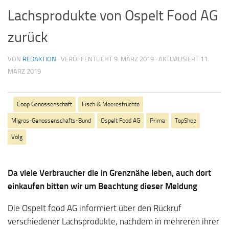
Lachsprodukte von Ospelt Food AG
zurück
VON
REDAKTION
· VERÖFFENTLICHT
9. MÄRZ 2019
· AKTUALISIERT
11.
MÄRZ 2019
Coop Genossenschaft
Fisch & Meeresfrüchte
Migros-Genossenschafts-Bund
Ospelt Food AG
Prima
TopShop
Volg
Da viele Verbraucher die in Grenznähe leben, auch dort
einkaufen bitten wir um Beachtung dieser Meldung
Die Ospelt food AG informiert über den Rückruf
verschiedener Lachsprodukte, nachdem in mehreren ihrer