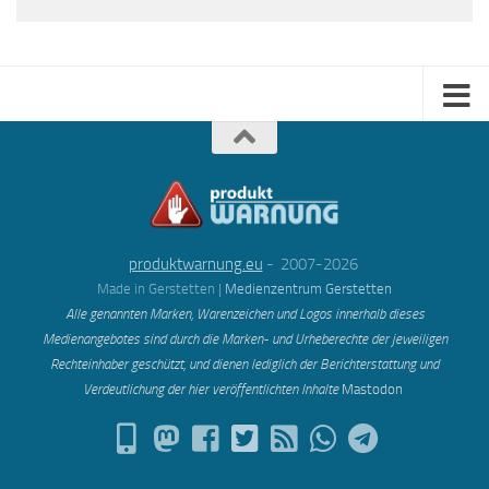
produktwarnung.eu
- 2007-2026
Made in Gerstetten |
Medienzentrum Gerstetten
Alle genannten Marken, Warenzeichen und Logos innerhalb dieses
Medienangebotes sind durch die Marken- und Urheberechte der jeweiligen
Rechteinhaber geschützt, und dienen lediglich der Berichterstattung und
Verdeutlichung der hier veröffentlichten Inh
alte
Mastodon