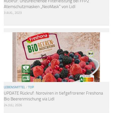
Rückruf: Unzureichende Filterleistung bei FFP2
Atemschutzmasken „NeoMask“ von Lidl
3 AUG., 2023
LEBENSMITTEL
/
TOP
UPDATE Rückruf: Noroviren in tiefgefrorener Freshona
Bio Beerenmischung via Lidl
24 JULI, 2026