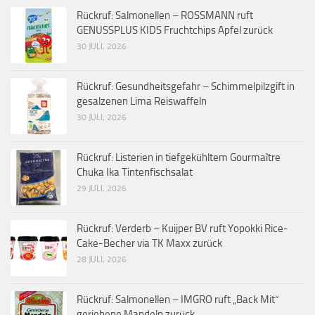
Rückruf: Salmonellen – ROSSMANN ruft
GENUSSPLUS KIDS Fruchtchips Apfel zurück
30 JULI, 2026
Rückruf: Gesundheitsgefahr – Schimmelpilzgift in
gesalzenen Lima Reiswaffeln
30 JULI, 2026
Rückruf: Listerien in tiefgekühltem Gourmaître
Chuka Ika Tintenfischsalat
29 JULI, 2026
Rückruf: Verderb – Kuijper BV ruft Yopokki Rice-
Cake-Becher via TK Maxx zurück
28 JULI, 2026
Rückruf: Salmonellen – IMGRO ruft „Back Mit“
geriebene Mandeln zurück