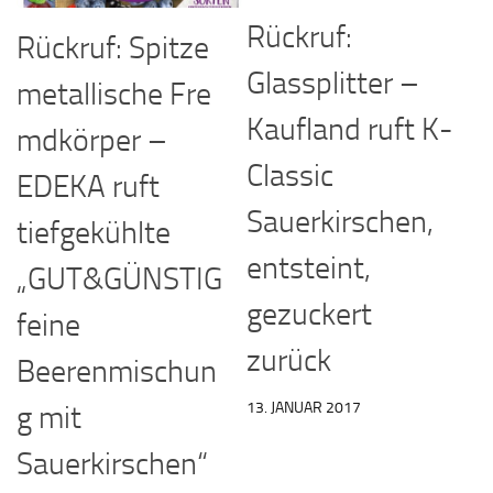
Rückruf:
Rückruf: Spitze
Glassplitter –
metallische Fre
Kaufland ruft K-
mdkörper –
Classic
EDEKA ruft
Sauerkirschen,
tiefgekühlte
entsteint,
„GUT&GÜNSTIG
gezuckert
feine
zurück
Beerenmischun
13. JANUAR 2017
g mit
Sauerkirschen“