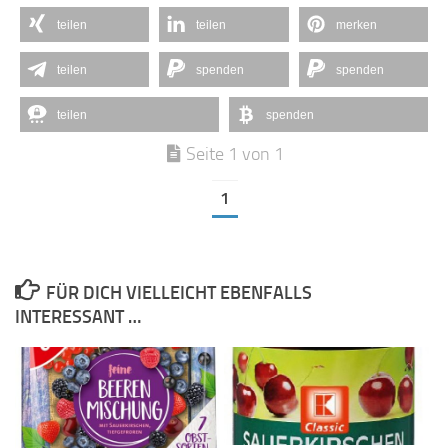
teilen
teilen
merken
teilen
spenden
spenden
teilen
spenden
Seite 1 von 1
1
FÜR DICH VIELLEICHT EBENFALLS
INTERESSANT …