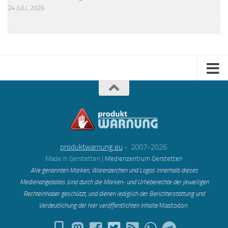
24 JULI, 2026
produktwarnung.eu
- 2007-2026
Made in Gerstetten |
Medienzentrum Gerstetten
Alle genannten Marken, Warenzeichen und Logos innerhalb dieses
Medienangebotes sind durch die Marken- und Urheberechte der jeweiligen
Rechteinhaber geschützt, und dienen lediglich der Berichterstattung und
Verdeutlichung der hier veröffentlichten Inh
alte
Mastodon