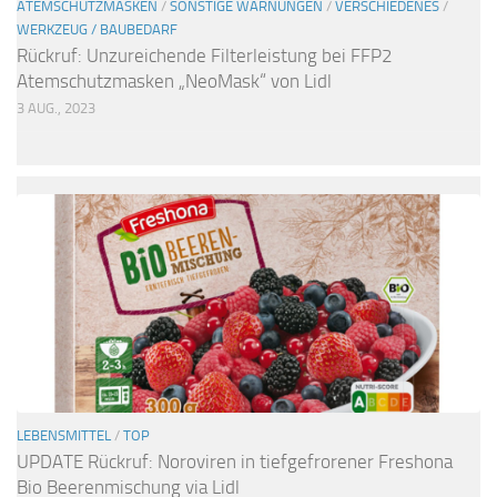
ATEMSCHUTZMASKEN
/
SONSTIGE WARNUNGEN
/
VERSCHIEDENES
/
WERKZEUG / BAUBEDARF
Rückruf: Unzureichende Filterleistung bei FFP2
Atemschutzmasken „NeoMask“ von Lidl
3 AUG., 2023
LEBENSMITTEL
/
TOP
UPDATE Rückruf: Noroviren in tiefgefrorener Freshona
Bio Beerenmischung via Lidl