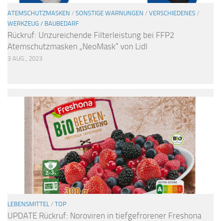
ATEMSCHUTZMASKEN
/
SONSTIGE WARNUNGEN
/
VERSCHIEDENES
/
WERKZEUG / BAUBEDARF
Rückruf: Unzureichende Filterleistung bei FFP2
Atemschutzmasken „NeoMask“ von Lidl
3 AUG., 2023
LEBENSMITTEL
/
TOP
UPDATE Rückruf: Noroviren in tiefgefrorener Freshona