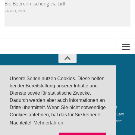
Bio Beerenmischung via Lidl
24 JULI, 2026
Unsere Seiten nutzen Cookies. Diese helfen
bei der Bereitstellung unserer Inhalte und
Dienste sowie für statistische Zwecke.
produktwarnung.eu
- 2007-2026
Dadurch werden aber auch Informationen an
Made in Gerstetten |
Medienzentrum Gerstetten
Alle genannten Marken, Warenzeichen und Logos innerhalb dieses
Dritte übermittelt. Wenn Sie nicht notwendige
Medienangebotes sind durch die Marken- und Urheberechte der jeweiligen
Cookies ablehnen, hat das für Sie keinerlei
Rechteinhaber geschützt, und dienen lediglich der Berichterstattung und
Nachteile!
Mehr erfahren
Verdeutlichung der hier veröffentlichten Inh
alte
Mastodon