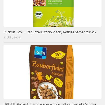
Rückruf: Ecoli – Rapunzel ruft bioSnacky Rotklee Samen zurück
31 JULI, 2026
UPDATE Rückruf: Fremdkörper – Kölln ruft Zauberfleks Schoko