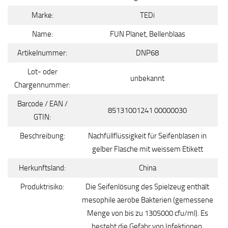
Marke:
TEDi
Name:
FUN Planet, Bellenblaas
Artikelnummer:
DNP68
Lot- oder
unbekannt
Chargennummer:
Barcode / EAN /
85131001241 00000030
GTIN:
Beschreibung:
Nachfüllflüssigkeit für Seifenblasen in
gelber Flasche mit weissem Etikett
Herkunftsland:
China
Produktrisiko:
Die Seifenlösung des Spielzeug enthält
mesophile aerobe Bakterien (gemessene
Menge von bis zu 1305000 cfu/ml). Es
besteht die Gefahr von Infektionen,