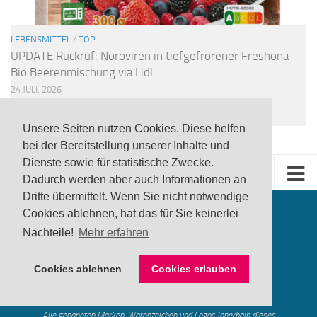
LEBENSMITTEL
/
TOP
UPDATE Rückruf: Noroviren in tiefgefrorener Freshona
Bio Beerenmischung via Lidl
24 JULI, 2026
Unsere Seiten nutzen Cookies. Diese helfen
bei der Bereitstellung unserer Inhalte und
Dienste sowie für statistische Zwecke.
Dadurch werden aber auch Informationen an
Dritte übermittelt. Wenn Sie nicht notwendige
Cookies ablehnen, hat das für Sie keinerlei
Nachteile!
Mehr erfahren
Cookies ablehnen
Cookies erlauben
produktwarnung.eu
- 2007-2026
Made in Gerstetten |
Medienzentrum Gerstetten
Alle genannten Marken, Warenzeichen und Logos innerhalb dieses