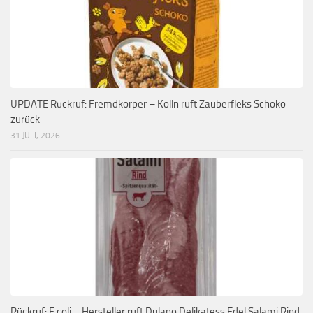
UPDATE Rückruf: Fremdkörper – Kölln ruft Zauberfleks Schoko
zurück
31 JULI, 2026
Rückruf: E.coli – Hersteller ruft Dulano Delikatess Edel Salami Rind