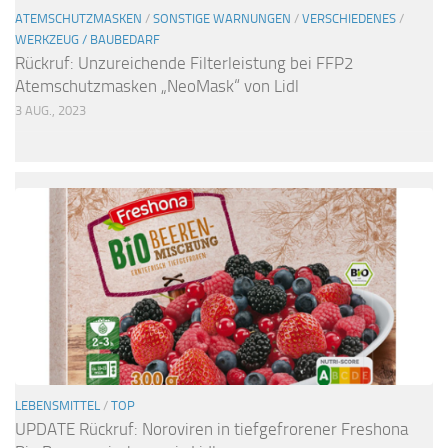
ATEMSCHUTZMASKEN
/
SONSTIGE WARNUNGEN
/
VERSCHIEDENES
/
WERKZEUG / BAUBEDARF
Rückruf: Unzureichende Filterleistung bei FFP2
Atemschutzmasken „NeoMask“ von Lidl
3 AUG., 2023
LEBENSMITTEL
/
TOP
UPDATE Rückruf: Noroviren in tiefgefrorener Freshona