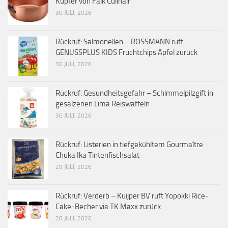
Kupfer von Falk Culinair
30 JULI, 2026
Rückruf: Salmonellen – ROSSMANN ruft
GENUSSPLUS KIDS Fruchtchips Apfel zurück
30 JULI, 2026
Rückruf: Gesundheitsgefahr – Schimmelpilzgift in
gesalzenen Lima Reiswaffeln
30 JULI, 2026
Rückruf: Listerien in tiefgekühltem Gourmaître
Chuka Ika Tintenfischsalat
29 JULI, 2026
Rückruf: Verderb – Kuijper BV ruft Yopokki Rice-
Cake-Becher via TK Maxx zurück
28 JULI, 2026