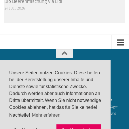
Bio Beerenmischung via Lidl
24 JULI, 2026
Unsere Seiten nutzen Cookies. Diese helfen
bei der Bereitstellung unserer Inhalte und
Dienste sowie für statistische Zwecke.
produktwarnung.eu
- 2007-2026
Dadurch werden aber auch Informationen an
Made in Gerstetten |
Medienzentrum Gerstetten
Alle genannten Marken, Warenzeichen und Logos innerhalb dieses
Dritte übermittelt. Wenn Sie nicht notwendige
Medienangebotes sind durch die Marken- und Urheberechte der jeweiligen
Cookies ablehnen, hat das für Sie keinerlei
Rechteinhaber geschützt, und dienen lediglich der Berichterstattung und
Nachteile!
Mehr erfahren
Verdeutlichung der hier veröffentlichten Inh
alte
Mastodon