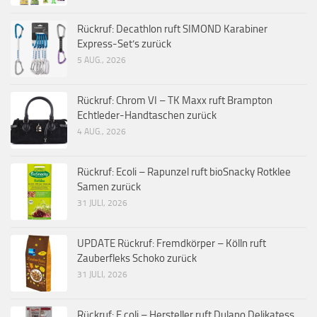
Rückruf: Decathlon ruft SIMOND Karabiner
Express-Set’s zurück
5 AUG., 2026
Rückruf: Chrom VI – TK Maxx ruft Brampton
Echtleder-Handtaschen zurück
4 AUG., 2026
Rückruf: Ecoli – Rapunzel ruft bioSnacky Rotklee
Samen zurück
31 JULI, 2026
UPDATE Rückruf: Fremdkörper – Kölln ruft
Zauberfleks Schoko zurück
31 JULI, 2026
Rückruf: E.coli – Hersteller ruft Dulano Delikatess