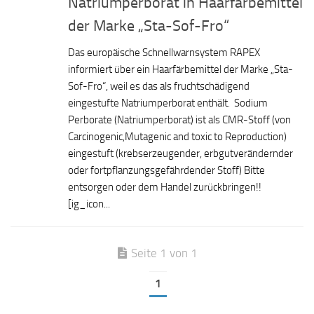
Natriumperborat in Haarfärbemittel
der Marke „Sta-Sof-Fro“
Das europäische Schnellwarnsystem RAPEX
informiert über ein Haarfärbemittel der Marke „Sta-
Sof-Fro“, weil es das als fruchtschädigend
eingestufte Natriumperborat enthält. Sodium
Perborate (Natriumperborat) ist als CMR-Stoff (von
Carcinogenic,Mutagenic and toxic to Reproduction)
eingestuft (krebserzeugender, erbgutverändernder
oder fortpflanzungsgefährdender Stoff) Bitte
entsorgen oder dem Handel zurückbringen!!
[ig_icon...
Seite 1 von 1
1