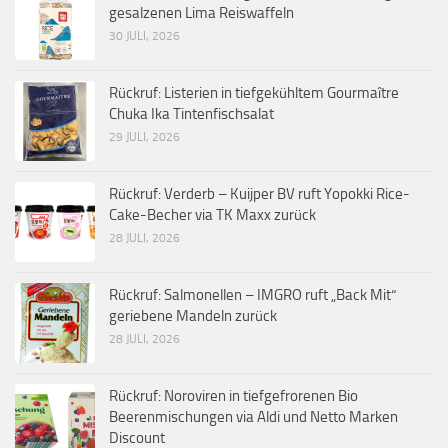
gesalzenen Lima Reiswaffeln
30 JULI, 2026
Rückruf: Listerien in tiefgekühltem Gourmaître
Chuka Ika Tintenfischsalat
29 JULI, 2026
Rückruf: Verderb – Kuijper BV ruft Yopokki Rice-
Cake-Becher via TK Maxx zurück
28 JULI, 2026
Rückruf: Salmonellen – IMGRO ruft „Back Mit“
geriebene Mandeln zurück
28 JULI, 2026
Rückruf: Noroviren in tiefgefrorenen Bio
Beerenmischungen via Aldi und Netto Marken
Discount