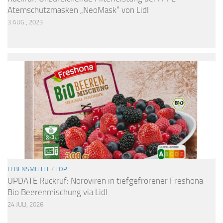
Atemschutzmasken „NeoMask“ von Lidl
3 AUG., 2023
LEBENSMITTEL
/
TOP
UPDATE Rückruf: Noroviren in tiefgefrorener Freshona
Bio Beerenmischung via Lidl
24 JULI, 2026