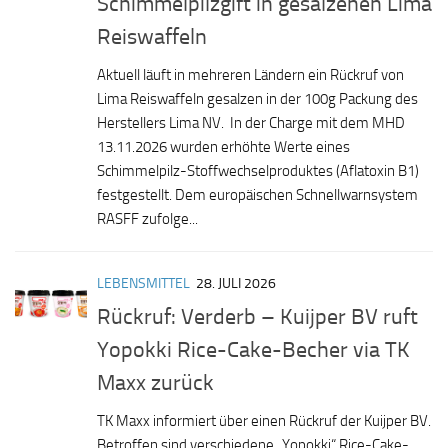
Schimmelpilzgift in gesalzenen Lima
Reiswaffeln
Aktuell läuft in mehreren Ländern ein Rückruf von
Lima Reiswaffeln gesalzen in der 100g Packung des
Herstellers Lima NV. In der Charge mit dem MHD
13.11.2026 wurden erhöhte Werte eines
Schimmelpilz-Stoffwechselproduktes (Aflatoxin B1)
festgestellt. Dem europäischen Schnellwarnsystem
RASFF zufolge...
LEBENSMITTEL
28. JULI 2026
Rückruf: Verderb – Kuijper BV ruft
Yopokki Rice-Cake-Becher via TK
Maxx zurück
TK Maxx informiert über einen Rückruf der Kuijper BV.
Betroffen sind verschiedene „Yopokki“ Rice-Cake-