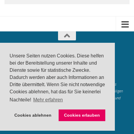
Unsere Seiten nutzen Cookies. Diese helfen
bei der Bereitstellung unserer Inhalte und
Dienste sowie für statistische Zwecke.
produktwarnung.eu
- 2007-2026
Dadurch werden aber auch Informationen an
Made in Gerstetten |
Medienzentrum Gerstetten
Dritte übermittelt. Wenn Sie nicht notwendige
Alle genannten Marken, Warenzeichen und Logos innerhalb dieses
Medienangebotes sind durch die Marken- und Urheberechte der jeweiligen
Cookies ablehnen, hat das für Sie keinerlei
Rechteinhaber geschützt, und dienen lediglich der Berichterstattung und
Nachteile!
Mehr erfahren
Verdeutlichung der hier veröffentlichten Inh
alte
Mastodon
Cookies ablehnen
Cookies erlauben