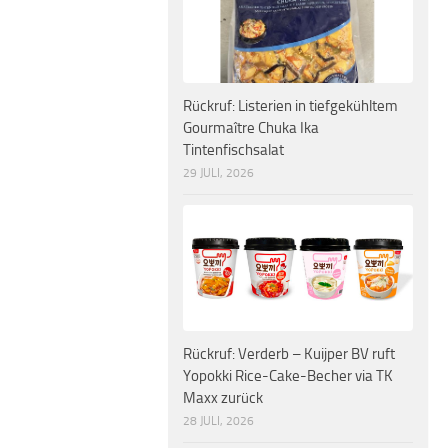
Rückruf: Listerien in tiefgekühltem
Gourmaître Chuka Ika
Tintenfischsalat
29 JULI, 2026
Rückruf: Verderb – Kuijper BV ruft
Yopokki Rice-Cake-Becher via TK
Maxx zurück
28 JULI, 2026