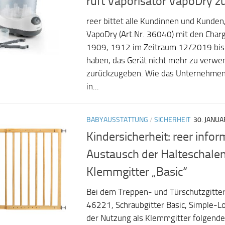
ruft Vaporisator VapoDry z
reer bittet alle Kundinnen und Kunden
VapoDry (Art.Nr. 36040) mit den Ch
1909, 1912 im Zeitraum 12/2019 bis
haben, das Gerät nicht mehr zu verw
zurückzugeben. Wie das Unternehmen m
in...
BABYAUSSTATTUNG
/
SICHERHEIT
30. JANUA
Kindersicherheit: reer infor
Austausch der Halteschale
Klemmgitter „Basic“
Bei dem Treppen- und Türschutzgitter 
46221, Schraubgitter Basic, Simple-Lo
der Nutzung als Klemmgitter folgende