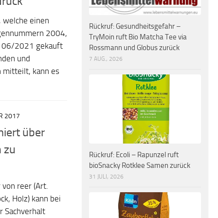
urück
, welche einen
Rückruf: Gesundheitsgefahr –
argennummern 2004,
TryMoin ruft Bio Matcha Tee via
 06/2021 gekauft
Rossmann und Globus zurück
enden und
7 AUG., 2026
itteilt, kann es
R 2017
miert über
n zu
Rückruf: Ecoli – Rapunzel ruft
bioSnacky Rotklee Samen zurück
31 JULI, 2026
von reer (Art.
ck, Holz) kann bei
r Sachverhalt