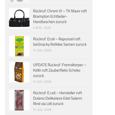
Rückruf: Chrom VI – TK Maxx ruft
Brampton Echtleder-
Handtaschen zurück
4 AUG., 2026
Rückruf: Ecoli – Rapunzel ruft
bioSnacky Rotklee Samen zurück
31 JULI, 2026
UPDATE Rückruf: Fremdkörper –
Kölln ruft Zauberfleks Schoko
zurück
31 JULI, 2026
Rückruf: E.coli – Hersteller ruft
Dulano Delikatess Edel Salami
Rind via Lidl zurück
31 JULI, 2026