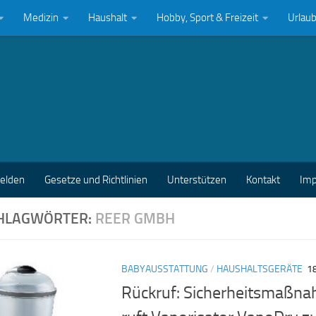
Medizin
Haushalt
Hobby, Sport & Freizeit
Urlau
melden
Gesetze und Richtlinien
Unterstützen
Kontakt
Im
HLAGWÖRTER:
REER GMBH
BABYAUSSTATTUNG
/
HAUSHALTSGERÄTE
18
Rückruf: Sicherheitsmaßna