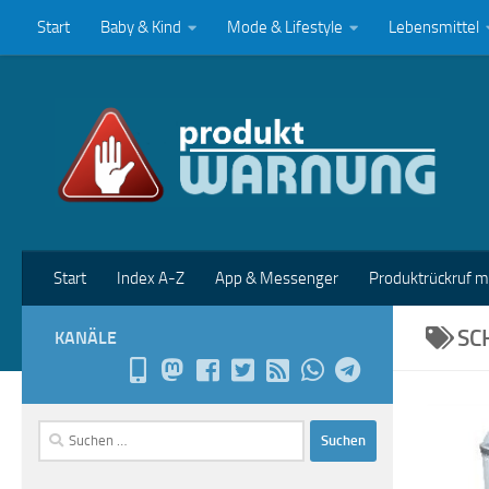
Start
Baby & Kind
Mode & Lifestyle
Lebensmittel
Zum Inhalt springen
Start
Index A-Z
App & Messenger
Produktrückruf 
SC
KANÄLE
Suchen
nach: