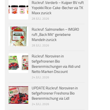
Rückruf: Verderb – Kuijper BV ruft
Yopokki Rice-Cake-Becher via TK
Maxx zurück
28 JULI, 2026
Rückruf: Salmonellen – IMGRO
ruft „Back Mit“ geriebene
Mandeln zurück
28 JULI, 2026
Rückruf: Noroviren in
tiefgefrorenen Bio
Beerenmischungen via Aldi und
Netto Marken Discount
24 JULI, 2026
UPDATE Rückruf: Noroviren in
tiefgefrorener Freshona Bio
Beerenmischung via Lidl
24 JULI, 2026