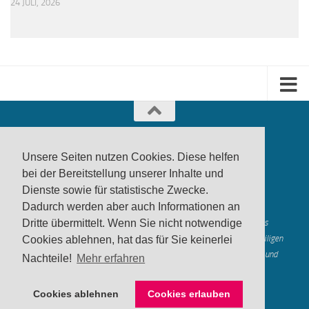
24 JULI, 2026
Unsere Seiten nutzen Cookies. Diese helfen
bei der Bereitstellung unserer Inhalte und
Dienste sowie für statistische Zwecke.
produktwarnung.eu
- 2007-2026
Dadurch werden aber auch Informationen an
Made in Gerstetten |
Medienzentrum Gerstetten
Alle genannten Marken, Warenzeichen und Logos innerhalb dieses
Dritte übermittelt. Wenn Sie nicht notwendige
Medienangebotes sind durch die Marken- und Urheberechte der jeweiligen
Cookies ablehnen, hat das für Sie keinerlei
Rechteinhaber geschützt, und dienen lediglich der Berichterstattung und
Nachteile!
Mehr erfahren
Verdeutlichung der hier veröffentlichten Inh
alte
Mastodon
Cookies ablehnen
Cookies erlauben