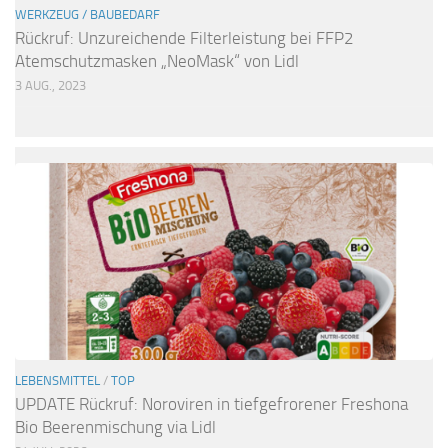
WERKZEUG / BAUBEDARF
Rückruf: Unzureichende Filterleistung bei FFP2
Atemschutzmasken „NeoMask“ von Lidl
3 AUG., 2023
LEBENSMITTEL
/
TOP
UPDATE Rückruf: Noroviren in tiefgefrorener Freshona
Bio Beerenmischung via Lidl