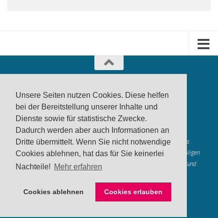
Unsere Seiten nutzen Cookies. Diese helfen
bei der Bereitstellung unserer Inhalte und
Dienste sowie für statistische Zwecke.
produktwarnung.eu
- 2007-2026
Dadurch werden aber auch Informationen an
Made in Gerstetten |
Medienzentrum Gerstetten
Alle genannten Marken, Warenzeichen und Logos innerhalb dieses
Dritte übermittelt. Wenn Sie nicht notwendige
Medienangebotes sind durch die Marken- und Urheberechte der jeweiligen
Cookies ablehnen, hat das für Sie keinerlei
Rechteinhaber geschützt, und dienen lediglich der Berichterstattung und
Nachteile!
Mehr erfahren
Verdeutlichung der hier veröffentlichten Inh
alte
Mastodon
Cookies ablehnen
Cookies erlauben