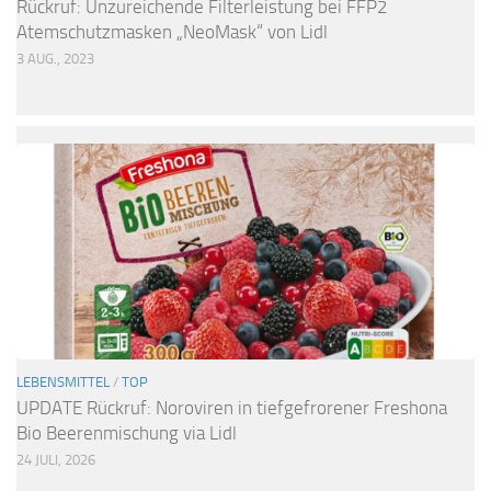
Rückruf: Unzureichende Filterleistung bei FFP2
Atemschutzmasken „NeoMask“ von Lidl
3 AUG., 2023
LEBENSMITTEL
/
TOP
UPDATE Rückruf: Noroviren in tiefgefrorener Freshona
Bio Beerenmischung via Lidl
24 JULI, 2026