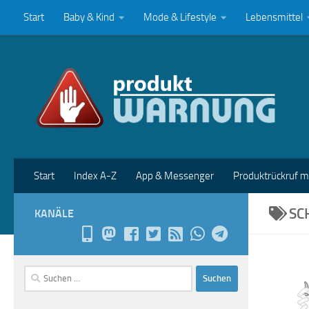
Start
Baby & Kind
Mode & Lifestyle
Lebensmittel
Zum Inhalt springen
Start
Index A-Z
App & Messenger
Produktrückruf 
SC
KANÄLE
Suchen
nach: