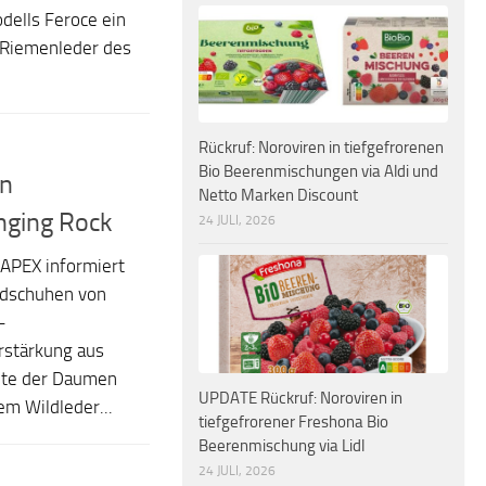
dells Feroce ein
 Riemenleder des
Rückruf: Noroviren in tiefgefrorenen
Bio Beerenmischungen via Aldi und
in
Netto Marken Discount
nging Rock
24 JULI, 2026
APEX informiert
ndschuhen von
-
rstärkung aus
eite der Daumen
UPDATE Rückruf: Noroviren in
m Wildleder...
tiefgefrorener Freshona Bio
Beerenmischung via Lidl
24 JULI, 2026