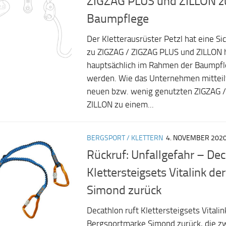
ZIGZAG PLUS und ZILLON z
Baumpflege
Der Kletterausrüster Petzl hat eine S
zu ZIGZAG / ZIGZAG PLUS und ZILLON 
hauptsächlich im Rahmen der Baumpfl
werden. Wie das Unternehmen mitteilt
neuen bzw. wenig genutzten ZIGZAG 
ZILLON zu einem...
BERGSPORT / KLETTERN
4. NOVEMBER 202
Rückruf: Unfallgefahr – Dec
Klettersteigsets Vitalink de
Simond zurück
Decathlon ruft Klettersteigsets Vitali
Bergsportmarke Simond zurück, die z