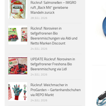
Rückruf: Salmonellen – IMGRO
ruft „Back Mit“ geriebene
Mandeln zurück
28 JULI, 2026
Rückruf: Noroviren in
tiefgefrorenen Bio
Beerenmischungen via Aldi und
Netto Marken Discount
24 JULI, 2026
UPDATE Rückruf: Noroviren in
tiefgefrorener Freshona Bio
Beerenmischung via Lidl
24 JULI, 2026
Rückruf: Weichmacher in
ProGarden – Gartenhandschuhen
via REPO Markt
24 JULI, 2026