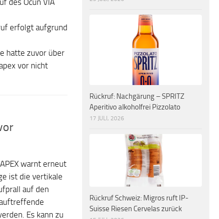
ruf des Ocun VIA
f erfolgt aufgrund
 hatte zuvor über
pex vor nicht
Rückruf: Nachgärung – SPRITZ
Aperitivo alkoholfrei Pizzolato
17 JULI, 2026
vor
RAPEX warnt erneut
 ist die vertikale
fprall auf den
Rückruf Schweiz: Migros ruft IP-
 auftreffende
Suisse Riesen Cervelas zurück
werden. Es kann zu