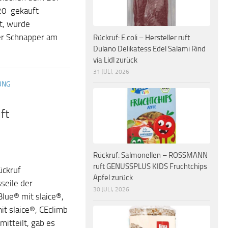
20 gekauft
t, wurde
der Schnapper am
Rückruf: E.coli – Hersteller ruft
Dulano Delikatess Edel Salami Rind
via Lidl zurück
31 JULI, 2026
UNG
ft
Rückruf: Salmonellen – ROSSMANN
ruft GENUSSPLUS KIDS Fruchtchips
ückruf
Apfel zurück
seile der
30 JULI, 2026
lue® mit slaice®,
mit slaice®, CEclimb
itteilt, gab es