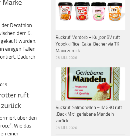
r Marke
y der Decathlon
wischen dem 5.
Rückruf: Verderb – Kuijper BV ruft
 gekauft wurden.
Yopokki Rice-Cake-Becher via TK
n einigen Fällen
Maxx zurück
ontiert. Dadurch
28 JULI, 2026
2019
otter ruft
 zurück
Rückruf: Salmonellen – IMGRO ruft
„Back Mit“ geriebene Mandeln
ormiert über den
zurück
roce“. Wie das
28 JULI, 2026
en einer