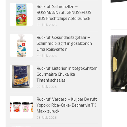
Rückruf: Salmonellen –
ROSSMANN ruft GENUSSPLUS
KIDS Fruchtchips Apfel zurück
30 JULI, 2026
Rückruf: Gesundheitsgefahr –
Schimmelpilzgift in gesalzenen
Lima Reiswaffeln
30 JULI, 2026
Rückruf: Listerien in tiefgekühltem
Gourmaître Chuka Ika
Tintenfischsalat
29 JULI, 2026
Rückruf: Verderb – Kuijper BV ruft
Yopokki Rice-Cake-Becher via TK
Maxx zurück
28 JULI, 2026