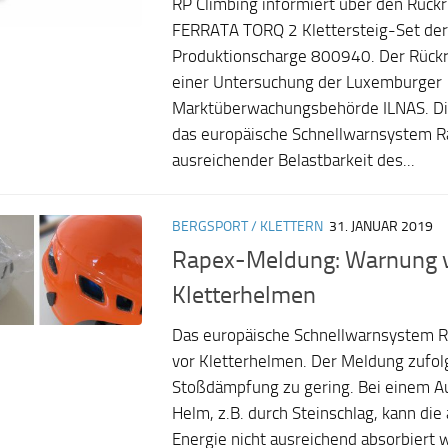
RP Climbing informiert über den Rück
FERRATA TORQ 2 Klettersteig-Set der
Produktionscharge 800940. Der Rückru
einer Untersuchung der Luxemburger
Marktüberwachungsbehörde ILNAS. Die
das europäische Schnellwarnsystem Ra
ausreichender Belastbarkeit des...
BERGSPORT / KLETTERN
31. JANUAR 2019
Rapex-Meldung: Warnung 
Kletterhelmen
Das europäische Schnellwarnsystem 
vor Kletterhelmen. Der Meldung zufolge
Stoßdämpfung zu gering. Bei einem Au
Helm, z.B. durch Steinschlag, kann die
Energie nicht ausreichend absorbiert 