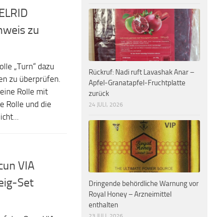
DELRID
inweis zu
olle „Turn“ dazu
Rückruf: Nadi ruft Lavashak Anar –
len zu überprüfen.
Apfel-Granatapfel-Fruchtplatte
eine Rolle mit
zurück
e Rolle und die
24 JULI, 2026
cht...
cun VIA
eig-Set
Dringende behördliche Warnung vor
Royal Honey – Arzneimittel
enthalten
23 JULI, 2026