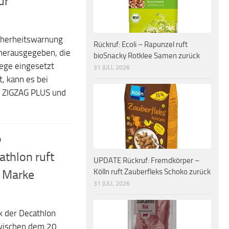
ur
icherheitswarnung
Rückruf: Ecoli – Rapunzel ruft
herausgegeben, die
bioSnacky Rotklee Samen zurück
ege eingesetzt
31 JULI, 2026
, kann es bei
/ ZIGZAG PLUS und
0
athlon ruft
UPDATE Rückruf: Fremdkörper –
Kölln ruft Zauberfleks Schoko zurück
r Marke
31 JULI, 2026
nk der Decathlon
wischen dem 20.