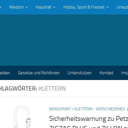
Medizin
Haushalt
Hobby, Sport & Freizeit
Urlau
melden
Gesetze und Richtlinien
Unterstützen
Kontakt
Im
HLAGWÖRTER:
KLETTERN
BERGSPORT / KLETTERN
/
VERSCHIEDENES
Sicherheitswarnung zu Petz