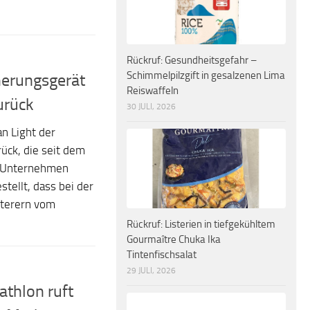
Rückruf: Gesundheitsgefahr –
Schimmelpilzgift in gesalzenen Lima
cherungsgerät
Reiswaffeln
urück
30 JULI, 2026
n Light der
ück, die seit dem
s Unternehmen
stellt, dass bei der
tterern vom
Rückruf: Listerien in tiefgekühltem
Gourmaître Chuka Ika
Tintenfischsalat
29 JULI, 2026
athlon ruft