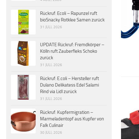
Rückruf: Ecoli – Rapunzel ruft
bioSnacky Rotklee Samen zurück
31 JULI, 2026
UPDATE Rückruf: Fremdkörper –
Kölln ruft Zauberfleks Schoko
zurück
31 JULI, 2026
Rückruf: E.coli – Hersteller ruft
Dulano Delikatess Edel Salami
Rind via Lidl zurück
31 JULI, 2026
Rückruf: Kupfermigration –
Marmeladentopf aus Kupfer von
Falk Culinair
30 JULI, 2026