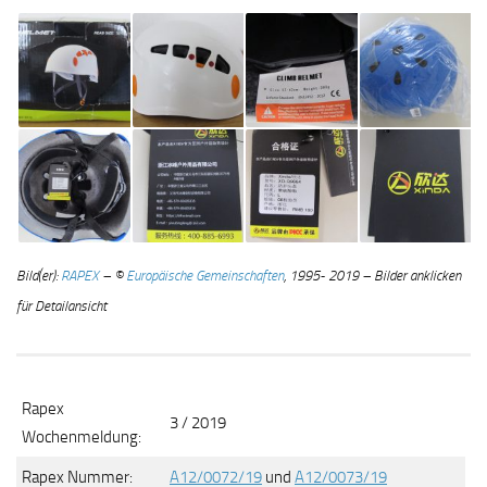
Bild(er):
RAPEX
– ©
Europäische Gemeinschaften
, 1995- 2019 – Bilder anklicken
für Detailansicht
Rapex
3 / 2019
Wochenmeldung:
Rapex Nummer:
A12/0072/19
und
A12/0073/19