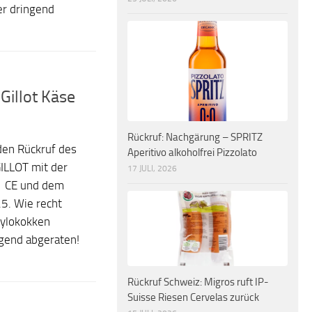
r dringend
Gillot Käse
Rückruf: Nachgärung – SPRITZ
 den Rückruf des
Aperitivo alkoholfrei Pizzolato
ILLOT mit der
17 JULI, 2026
1 CE und dem
5. Wie recht
hylokokken
gend abgeraten!
Rückruf Schweiz: Migros ruft IP-
Suisse Riesen Cervelas zurück