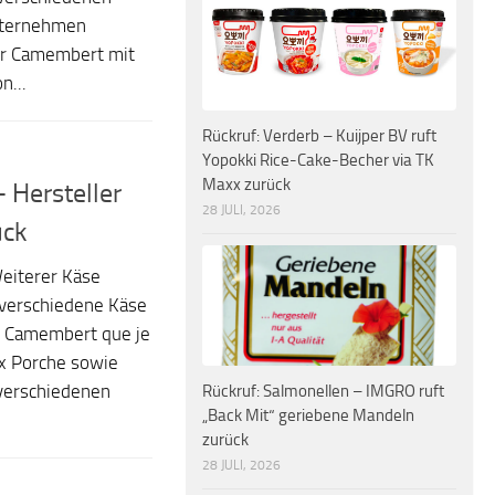
nternehmen
der Camembert mit
n...
Rückruf: Verderb – Kuijper BV ruft
Yopokki Rice-Cake-Becher via TK
Maxx zurück
 Hersteller
28 JULI, 2026
ück
eiterer Käse
l verschiedene Käse
Le Camembert que je
x Porche sowie
Rückruf: Salmonellen – IMGRO ruft
 verschiedenen
„Back Mit“ geriebene Mandeln
zurück
28 JULI, 2026