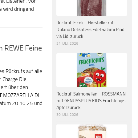
it Listerien. Von
e wird dringend
Rückruf: E.coli – Hersteller ruft
Dulano Delikatess Edel Salami Rind
via Lidl zurück
31 JULI, 2026
in REWE Feine
 Rückrufs auf alle
 Charge Die
iert über den
Rückruf: Salmonellen – ROSSMANN
LT MOZZARELLA DI
ruft GENUSSPLUS KIDS Fruchtchips
datum 20.10.25 und
Apfel zurück
30 JULI, 2026