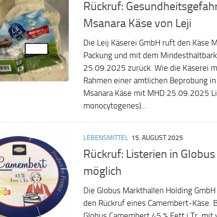
Rückruf: Gesundheitsgefahr 
Msanara Käse von Leji
Die Leij Käserei GmbH ruft den Käse M
Packung und mit dem Mindesthaltbar
25.09.2025 zurück. Wie die Käserei mi
Rahmen einer amtlichen Beprobung in
Msanara Käse mit MHD 25.09.2025 List
monocytogenes)...
LEBENSMITTEL
15. AUGUST 2025
Rückruf: Listerien in Glob
möglich
Die Globus Markthallen Holding GmbH 
den Rückruf eines Camembert-Käse. Be
Globus Camembert 45 % Fett i.Tr. mit