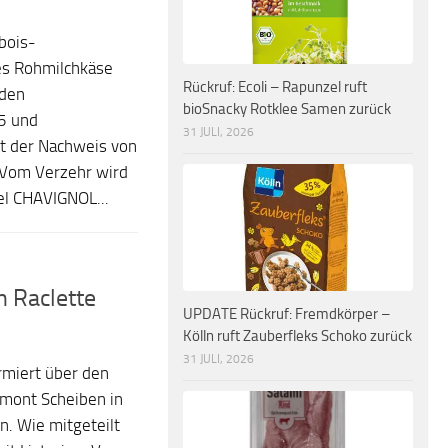
bois-
es Rohmilchkäse
Rückruf: Ecoli – Rapunzel ruft
den
bioSnacky Rotklee Samen zurück
5 und
31 JULI, 2026
t der Nachweis von
 Vom Verzehr wird
el CHAVIGNOL...
n Raclette
UPDATE Rückruf: Fremdkörper –
Kölln ruft Zauberfleks Schoko zurück
31 JULI, 2026
rmiert über den
emont Scheiben in
. Wie mitgeteilt