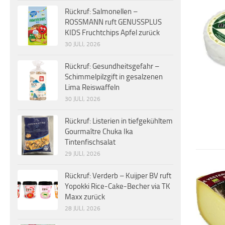
Rückruf: Salmonellen –
ROSSMANN ruft GENUSSPLUS
KIDS Fruchtchips Apfel zurück
30 JULI, 2026
Rückruf: Gesundheitsgefahr –
Schimmelpilzgift in gesalzenen
Lima Reiswaffeln
30 JULI, 2026
Rückruf: Listerien in tiefgekühltem
Gourmaître Chuka Ika
Tintenfischsalat
29 JULI, 2026
Rückruf: Verderb – Kuijper BV ruft
Yopokki Rice-Cake-Becher via TK
Maxx zurück
28 JULI, 2026