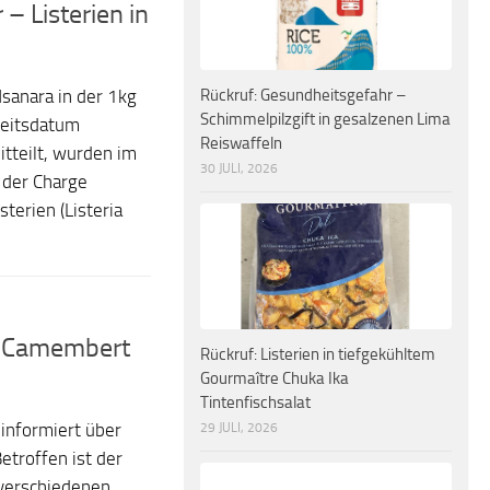
– Listerien in
Rückruf: Gesundheitsgefahr –
sanara in der 1kg
Schimmelpilzgift in gesalzenen Lima
keitsdatum
Reiswaffeln
tteilt, wurden im
30 JULI, 2026
 der Charge
erien (Listeria
us Camembert
Rückruf: Listerien in tiefgekühltem
Gourmaître Chuka Ika
Tintenfischsalat
29 JULI, 2026
informiert über
troffen ist der
 verschiedenen