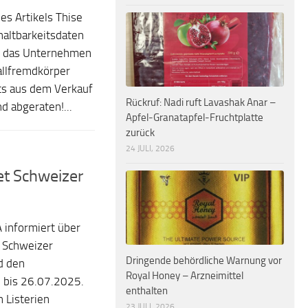
es Artikels Thise
altbarkeitsdaten
e das Unternehmen
allfremdkörper
ts aus dem Verkauf
Rückruf: Nadi ruft Lavashak Anar –
 abgeraten!...
Apfel-Granatapfel-Fruchtplatte
zurück
24 JULI, 2026
et Schweizer
 informiert über
t Schweizer
Dringende behördliche Warnung vor
d den
Royal Honey – Arzneimittel
 bis 26.07.2025.
enthalten
 Listerien
23 JULI, 2026