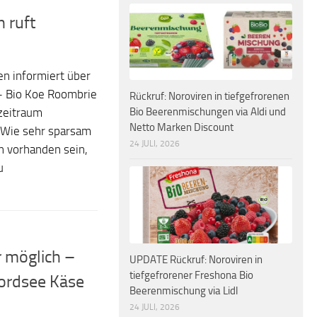
n ruft
en informiert über
+ Bio Koe Roombrie
Rückruf: Noroviren in tiefgefrorenen
Bio Beerenmischungen via Aldi und
zeitraum
Netto Marken Discount
Wie sehr sparsam
24 JULI, 2026
en vorhanden sein,
u
 möglich –
UPDATE Rückruf: Noroviren in
tiefgefrorener Freshona Bio
Nordsee Käse
Beerenmischung via Lidl
24 JULI, 2026