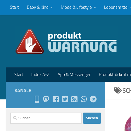
Start
Baby & Kind
Mode & Lifestyle
Lebensmittel
Zum Inhalt springen
Start
Index A-Z
App & Messenger
Produktrückruf 
SC
KANÄLE
Suchen
nach: