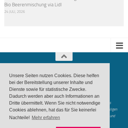
Bio Beerenmischung via Lidl
24 JULI, 2026
Unsere Seiten nutzen Cookies. Diese helfen
bei der Bereitstellung unserer Inhalte und
Dienste sowie für statistische Zwecke.
produktwarnung.eu
- 2007-2026
Dadurch werden aber auch Informationen an
Made in Gerstetten |
Medienzentrum Gerstetten
Alle genannten Marken, Warenzeichen und Logos innerhalb dieses
Dritte übermittelt. Wenn Sie nicht notwendige
Medienangebotes sind durch die Marken- und Urheberechte der jeweiligen
Cookies ablehnen, hat das für Sie keinerlei
Rechteinhaber geschützt, und dienen lediglich der Berichterstattung und
Nachteile!
Mehr erfahren
Verdeutlichung der hier veröffentlichten Inh
alte
Mastodon