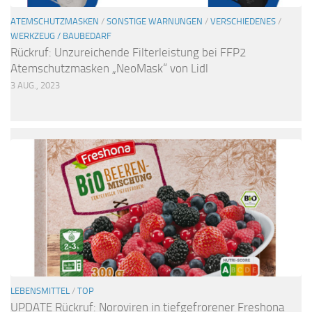
ATEMSCHUTZMASKEN
/
SONSTIGE WARNUNGEN
/
VERSCHIEDENES
/
WERKZEUG / BAUBEDARF
Rückruf: Unzureichende Filterleistung bei FFP2
Atemschutzmasken „NeoMask“ von Lidl
3 AUG., 2023
LEBENSMITTEL
/
TOP
UPDATE Rückruf: Noroviren in tiefgefrorener Freshona