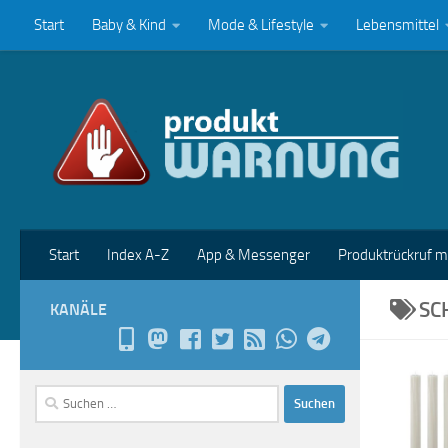
Start
Baby & Kind
Mode & Lifestyle
Lebensmittel
Zum Inhalt springen
Start
Index A-Z
App & Messenger
Produktrückruf 
SC
KANÄLE
Suchen
nach: