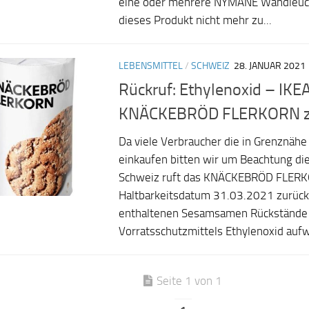
eine oder mehrere NYMÅNE Wandleuch
dieses Produkt nicht mehr zu...
LEBENSMITTEL
/
SCHWEIZ
28. JANUAR 2021
Rückruf: Ethylenoxid – IKEA
KNÄCKEBRÖD FLERKORN z
Da viele Verbraucher die in Grenznähe 
einkaufen bitten wir um Beachtung di
Schweiz ruft das KNÄCKEBRÖD FLER
Haltbarkeitsdatum 31.03.2021 zurück,
enthaltenen Sesamsamen Rückstände
Vorratsschutzmittels Ethylenoxid aufwe
Seite 1 von 1