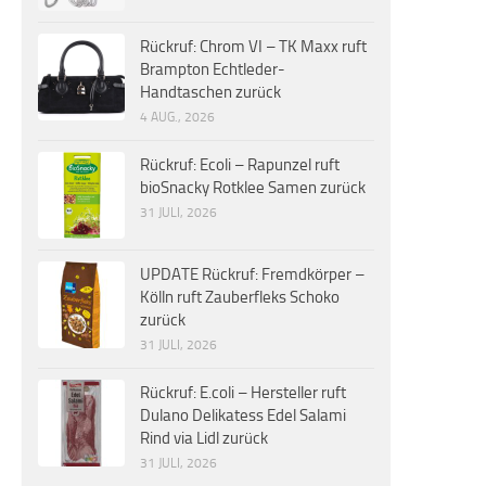
Rückruf: Chrom VI – TK Maxx ruft
Brampton Echtleder-
Handtaschen zurück
4 AUG., 2026
Rückruf: Ecoli – Rapunzel ruft
bioSnacky Rotklee Samen zurück
31 JULI, 2026
UPDATE Rückruf: Fremdkörper –
Kölln ruft Zauberfleks Schoko
zurück
31 JULI, 2026
Rückruf: E.coli – Hersteller ruft
Dulano Delikatess Edel Salami
Rind via Lidl zurück
31 JULI, 2026