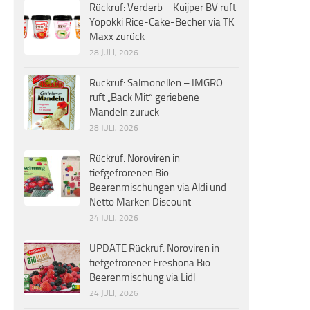
Rückruf: Verderb – Kuijper BV ruft
Yopokki Rice-Cake-Becher via TK
Maxx zurück
28 JULI, 2026
Rückruf: Salmonellen – IMGRO
ruft „Back Mit“ geriebene
Mandeln zurück
28 JULI, 2026
Rückruf: Noroviren in
tiefgefrorenen Bio
Beerenmischungen via Aldi und
Netto Marken Discount
24 JULI, 2026
UPDATE Rückruf: Noroviren in
tiefgefrorener Freshona Bio
Beerenmischung via Lidl
24 JULI, 2026