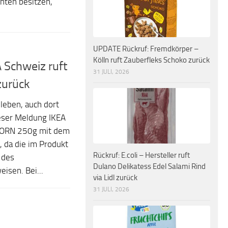
ten besitzen,
UPDATE Rückruf: Fremdkörper –
Kölln ruft Zauberfleks Schoko zurück
 Schweiz ruft
31 JULI, 2026
urück
leben, auch dort
eser Meldung IKEA
KORN 250g mit dem
 da die im Produkt
Rückruf: E.coli – Hersteller ruft
 des
Dulano Delikatess Edel Salami Rind
isen. Bei...
via Lidl zurück
31 JULI, 2026