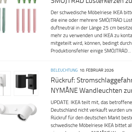
SMÖJTRÄD Lüsterkerzen zu
Der schwedische Möbelriese IKEA bitte
die eine oder mehrere SMÖJTRÄD Lüs
duftneutral in der Länge 25 cm besitze
mehr zu verwenden und IKEA zu konta
mitgeteilt wird, können, bedingt durch
Produktionsfehler einige SMÖJTRÄD...
BELEUCHTUNG
10. FEBRUAR 2026
Rückruf: Stromschlaggefahr
NYMÅNE Wandleuchten zu
UPDATE: IKEA teilt mit, das betroffen
Deutschland nicht verkauft wurden un
Rückruf für den deutschen Markt best
schwedische Möbelriese IKEA bittet al