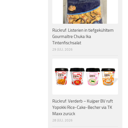
Rückruf: Listerien in tiefgekühltem
Gourmaître Chuka Ika
Tintenfischsalat
29 JULI, 2026
Rückruf: Verderb – Kuijper BV ruft
Yopokki Rice-Cake-Becher via TK
Maxx zurück
28 JULI, 2026