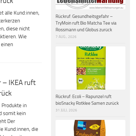
rück
t alle Kund:innen,
Rückruf: Gesundheitsgefahr –
terkerzen
TryMoin ruft Bio Matcha Tee via
n, diese nicht
Rossmann und Globus zurück
ktieren. Wie
7 AUG., 2026
 einen
 – IKEA ruft
rück
Rückruf: Ecoli – Rapunzel ruft
bioSnacky Rotklee Samen zurück
e Produkte in
31 JULI, 2026
d somit kein
eht Der
le Kund:innen, die