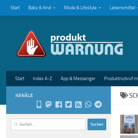
Start
Baby & Kind
Mode & Lifestyle
Lebensmittel
Zum Inhalt springen
Start
Index A-Z
App & Messenger
Produktrückruf 
SC
KANÄLE
Suchen
nach: