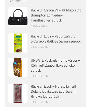
Rückruf: Chrom VI – TK Maxx ruft
Brampton Echtleder-
Handtaschen zurück
4 AUG., 2026
Rückruf: Ecoli – Rapunzel ruft
bioSnacky Rotklee Samen zurück
31 JULI, 2026
UPDATE Rückruf: Fremdkörper –
Kölln ruft Zauberfleks Schoko
zurück
31 JULI, 2026
Rückruf: E.coli – Hersteller ruft
Dulano Delikatess Edel Salami
Rind via Lidl zurück
31 JULI, 2026