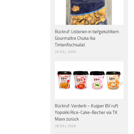
Rückruf: Listerien in tiefgekühltem
Gourmaître Chuka Ika
Tintenfischsalat
29 JULI, 2026
Rückruf: Verderb – Kuijper BV ruft
Yopokki Rice-Cake-Becher via TK
Maxx zurück
28 JULI, 2026