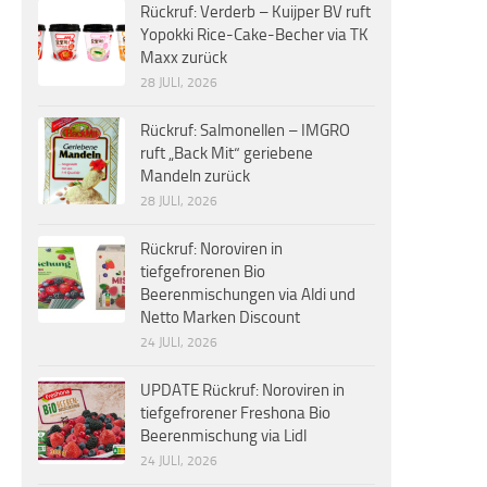
Rückruf: Verderb – Kuijper BV ruft
Yopokki Rice-Cake-Becher via TK
Maxx zurück
28 JULI, 2026
Rückruf: Salmonellen – IMGRO
ruft „Back Mit“ geriebene
Mandeln zurück
28 JULI, 2026
Rückruf: Noroviren in
tiefgefrorenen Bio
Beerenmischungen via Aldi und
Netto Marken Discount
24 JULI, 2026
UPDATE Rückruf: Noroviren in
tiefgefrorener Freshona Bio
Beerenmischung via Lidl
24 JULI, 2026