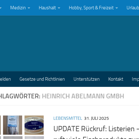
Medizin
Haushalt
Hobby, Sport & Freizeit
Urlau
melden
Gesetze und Richtlinien
Unterstützen
Kontakt
Im
HLAGWÖRTER:
HEINRICH ABELMANN GMBH
LEBENSMITTEL
31. JULI 2025
UPDATE Rückruf: Listerien