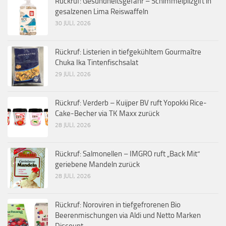
Rückruf: Gesundheitsgefahr – Schimmelpilzgift in
gesalzenen Lima Reiswaffeln
30 JULI, 2026
Rückruf: Listerien in tiefgekühltem Gourmaître
Chuka Ika Tintenfischsalat
29 JULI, 2026
Rückruf: Verderb – Kuijper BV ruft Yopokki Rice-
Cake-Becher via TK Maxx zurück
28 JULI, 2026
Rückruf: Salmonellen – IMGRO ruft „Back Mit“
geriebene Mandeln zurück
28 JULI, 2026
Rückruf: Noroviren in tiefgefrorenen Bio
Beerenmischungen via Aldi und Netto Marken