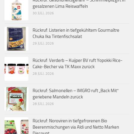
gesalzenen Lima Reiswaffeln
30 JULI, 2026
Rückruf: Listerien in tiefgekühltem Gourmaître
Chuka Ika Tintenfischsalat
29 JULI, 2026
Rückruf: Verderb – Kuijper BV ruft Yopokki Rice-
Cake-Becher via TK Maxx zurück
28 JULI, 2026
Rückruf: Salmonellen – IMGRO ruft „Back Mit“
geriebene Mandeln zurück
28 JULI, 2026
Rückruf: Noroviren in tiefgefrorenen Bio
Beerenmischungen via Aldi und Netto Marken
Discount