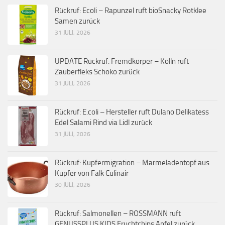
Rückruf: Ecoli – Rapunzel ruft bioSnacky Rotklee
Samen zurück
31 JULI, 2026
UPDATE Rückruf: Fremdkörper – Kölln ruft
Zauberfleks Schoko zurück
31 JULI, 2026
Rückruf: E.coli – Hersteller ruft Dulano Delikatess
Edel Salami Rind via Lidl zurück
31 JULI, 2026
Rückruf: Kupfermigration – Marmeladentopf aus
Kupfer von Falk Culinair
30 JULI, 2026
Rückruf: Salmonellen – ROSSMANN ruft
GENUSSPLUS KIDS Fruchtchips Apfel zurück