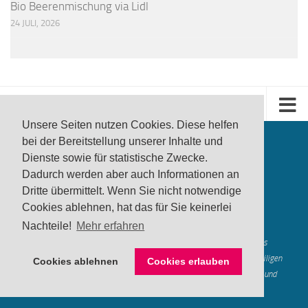
Bio Beerenmischung via Lidl
24 JULI, 2026
Unsere Seiten nutzen Cookies. Diese helfen
bei der Bereitstellung unserer Inhalte und
Dienste sowie für statistische Zwecke.
Dadurch werden aber auch Informationen an
Dritte übermittelt. Wenn Sie nicht notwendige
Cookies ablehnen, hat das für Sie keinerlei
produktwarnung.eu
- 2007-2026
Nachteile!
Mehr erfahren
Made in Gerstetten |
Medienzentrum Gerstetten
Alle genannten Marken, Warenzeichen und Logos innerhalb dieses
Medienangebotes sind durch die Marken- und Urheberechte der jeweiligen
Cookies ablehnen
Cookies erlauben
Rechteinhaber geschützt, und dienen lediglich der Berichterstattung und
Verdeutlichung der hier veröffentlichten Inh
alte
Mastodon