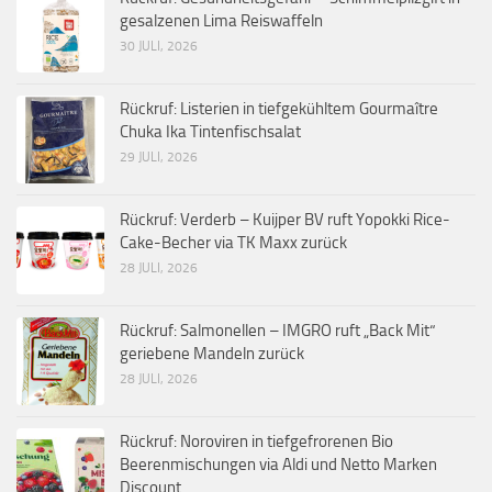
gesalzenen Lima Reiswaffeln
30 JULI, 2026
Rückruf: Listerien in tiefgekühltem Gourmaître
Chuka Ika Tintenfischsalat
29 JULI, 2026
Rückruf: Verderb – Kuijper BV ruft Yopokki Rice-
Cake-Becher via TK Maxx zurück
28 JULI, 2026
Rückruf: Salmonellen – IMGRO ruft „Back Mit“
geriebene Mandeln zurück
28 JULI, 2026
Rückruf: Noroviren in tiefgefrorenen Bio
Beerenmischungen via Aldi und Netto Marken
Discount