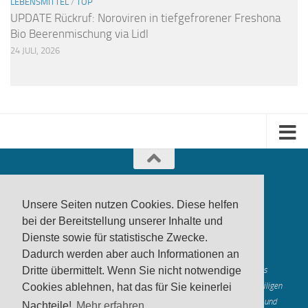
LEBENSMITTEL
/
TOP
UPDATE Rückruf: Noroviren in tiefgefrorener Freshona
Bio Beerenmischung via Lidl
24 JULI, 2026
Unsere Seiten nutzen Cookies. Diese helfen
bei der Bereitstellung unserer Inhalte und
Dienste sowie für statistische Zwecke.
produktwarnung.eu
- 2007-2026
Dadurch werden aber auch Informationen an
Made in Gerstetten |
Medienzentrum Gerstetten
Alle genannten Marken, Warenzeichen und Logos innerhalb dieses
Dritte übermittelt. Wenn Sie nicht notwendige
Medienangebotes sind durch die Marken- und Urheberechte der jeweiligen
Cookies ablehnen, hat das für Sie keinerlei
Rechteinhaber geschützt, und dienen lediglich der Berichterstattung und
Nachteile!
Mehr erfahren