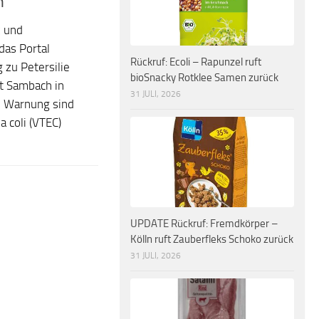
n
z und
das Portal
Rückruf: Ecoli – Rapunzel ruft
zu Petersilie
bioSnacky Rotklee Samen zurück
t Sambach in
31 JULI, 2026
ie Warnung sind
 coli (VTEC)
UPDATE Rückruf: Fremdkörper –
Kölln ruft Zauberfleks Schoko zurück
31 JULI, 2026