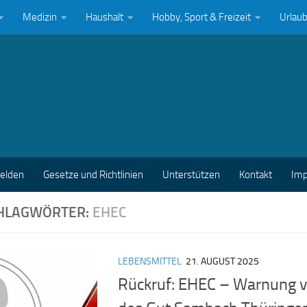
Medizin
Haushalt
Hobby, Sport & Freizeit
Urlau
melden
Gesetze und Richtlinien
Unterstützen
Kontakt
Im
HLAGWÖRTER:
EHEC
LEBENSMITTEL
21. AUGUST 2025
Rückruf: EHEC – Warnung vo