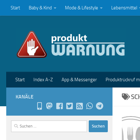
Start
Baby & Kind
Mode & Lifestyle
Lebensmittel
Zum Inhalt springen
Start
Index A-Z
App & Messenger
Produktrückruf 
SC
KANÄLE
Suchen
nach: