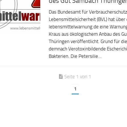
des Gut Sambach Thüringe
Das Bundesamt für Verbraucherschut
Lebensmittelsicherheit (BVL) hat über 
lebensmittelwarnung.de eine Warnung 
Kraus aus ökologischem Anbau des Gu
Thüringen veröffentlicht. Grund für d
demnach Verotoxinbildende Escherichia
Bakterien. Die Petersilie...
Seite 1 von 1
1