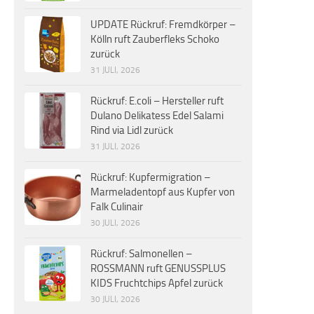
UPDATE Rückruf: Fremdkörper –
Kölln ruft Zauberfleks Schoko
zurück
31 JULI, 2026
Rückruf: E.coli – Hersteller ruft
Dulano Delikatess Edel Salami
Rind via Lidl zurück
31 JULI, 2026
Rückruf: Kupfermigration –
Marmeladentopf aus Kupfer von
Falk Culinair
30 JULI, 2026
Rückruf: Salmonellen –
ROSSMANN ruft GENUSSPLUS
KIDS Fruchtchips Apfel zurück
30 JULI, 2026