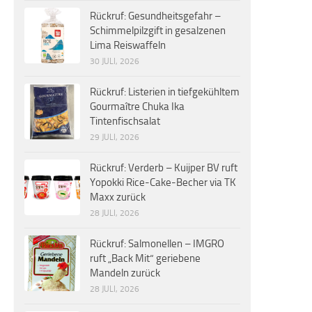
Rückruf: Gesundheitsgefahr –
Schimmelpilzgift in gesalzenen
Lima Reiswaffeln
30 JULI, 2026
Rückruf: Listerien in tiefgekühltem
Gourmaître Chuka Ika
Tintenfischsalat
29 JULI, 2026
Rückruf: Verderb – Kuijper BV ruft
Yopokki Rice-Cake-Becher via TK
Maxx zurück
28 JULI, 2026
Rückruf: Salmonellen – IMGRO
ruft „Back Mit“ geriebene
Mandeln zurück
28 JULI, 2026