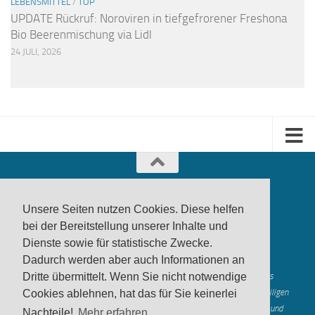
LEBENSMITTEL
/
TOP
UPDATE Rückruf: Noroviren in tiefgefrorener Freshona
Bio Beerenmischung via Lidl
24 JULI, 2026
Unsere Seiten nutzen Cookies. Diese helfen
bei der Bereitstellung unserer Inhalte und
Dienste sowie für statistische Zwecke.
produktwarnung.eu
- 2007-2026
Dadurch werden aber auch Informationen an
Made in Gerstetten |
Medienzentrum Gerstetten
Alle genannten Marken, Warenzeichen und Logos innerhalb dieses
Dritte übermittelt. Wenn Sie nicht notwendige
Medienangebotes sind durch die Marken- und Urheberechte der jeweiligen
Cookies ablehnen, hat das für Sie keinerlei
Rechteinhaber geschützt, und dienen lediglich der Berichterstattung und
Nachteile!
Mehr erfahren