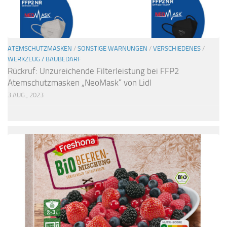
ATEMSCHUTZMASKEN
/
SONSTIGE WARNUNGEN
/
VERSCHIEDENES
/
WERKZEUG / BAUBEDARF
Rückruf: Unzureichende Filterleistung bei FFP2
Atemschutzmasken „NeoMask“ von Lidl
3 AUG., 2023