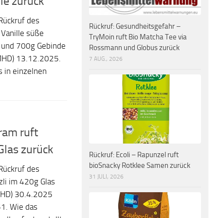
lle zurück
Rückruf des
Rückruf: Gesundheitsgefahr –
 Vanille süße
TryMoin ruft Bio Matcha Tee via
 und 700g Gebinde
Rossmann und Globus zurück
MHD) 13.12.2025.
7 AUG., 2026
s in einzelnen
ram ruft
 Glas zurück
Rückruf: Ecoli – Rapunzel ruft
bioSnacky Rotklee Samen zurück
Rückruf des
31 JULI, 2026
zli im 420g Glas
MHD) 30.4.2025
1. Wie das