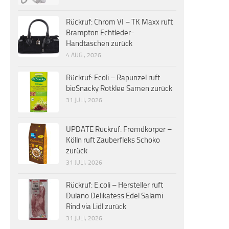
Rückruf: Chrom VI – TK Maxx ruft
Brampton Echtleder-
Handtaschen zurück
4 AUG., 2026
Rückruf: Ecoli – Rapunzel ruft
bioSnacky Rotklee Samen zurück
31 JULI, 2026
UPDATE Rückruf: Fremdkörper –
Kölln ruft Zauberfleks Schoko
zurück
31 JULI, 2026
Rückruf: E.coli – Hersteller ruft
Dulano Delikatess Edel Salami
Rind via Lidl zurück
31 JULI, 2026