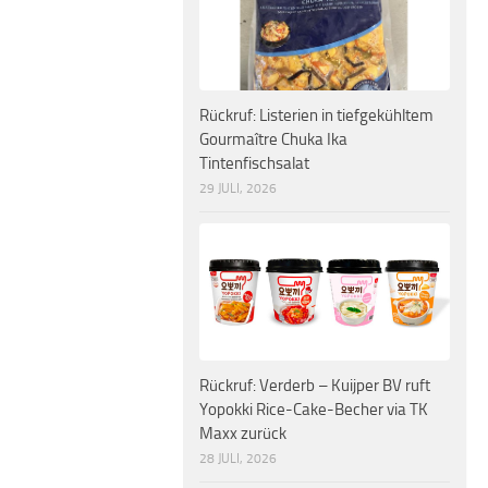
Rückruf: Listerien in tiefgekühltem
Gourmaître Chuka Ika
Tintenfischsalat
29 JULI, 2026
Rückruf: Verderb – Kuijper BV ruft
Yopokki Rice-Cake-Becher via TK
Maxx zurück
28 JULI, 2026