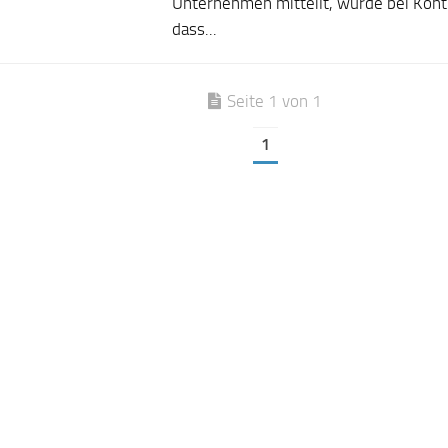
Unternehmen mitteilt, wurde bei Kontr
dass...
Seite 1 von 1
1