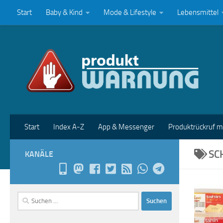
Start
Baby & Kind
Mode & Lifestyle
Lebensmittel
Zum Inhalt springen
Start
Index A-Z
App & Messenger
Produktrückruf 
SC
KANÄLE
Suchen
nach: