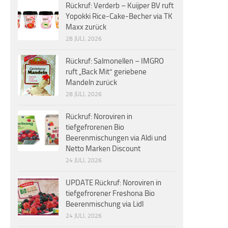
Rückruf: Verderb – Kuijper BV ruft
Yopokki Rice-Cake-Becher via TK
Maxx zurück
28 JULI, 2026
Rückruf: Salmonellen – IMGRO
ruft „Back Mit“ geriebene
Mandeln zurück
28 JULI, 2026
Rückruf: Noroviren in
tiefgefrorenen Bio
Beerenmischungen via Aldi und
Netto Marken Discount
24 JULI, 2026
UPDATE Rückruf: Noroviren in
tiefgefrorener Freshona Bio
Beerenmischung via Lidl
24 JULI, 2026