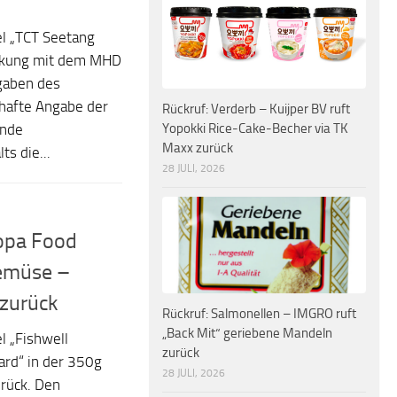
l „TCT Seetang
ackung mit dem MHD
gaben des
rhafte Angabe der
Rückruf: Verderb – Kuijper BV ruft
Yopokki Rice-Cake-Becher via TK
ende
Maxx zurück
s die...
28 JULI, 2026
Ropa Food
gemüse –
 zurück
Rückruf: Salmonellen – IMGRO ruft
„Back Mit“ geriebene Mandeln
l „Fishwell
zurück
rd“ in der 350g
28 JULI, 2026
rück. Den