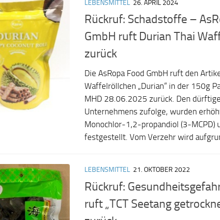
LEBENSMITTEL
26. APRIL 2024
Rückruf: Schadstoffe – As
GmbH ruft Durian Thai Waff
zurück
Die AsRopa Food GmbH ruft den Artike
Waffelröllchen „Durian“ in der 150g 
MHD 28.06.2025 zurück. Den dürftig
Unternehmens zufolge, wurden erhöh
Monochlor-1,2-propandiol (3-MCPD) u
festgestellt. Vom Verzehr wird aufgrun
LEBENSMITTEL
21. OKTOBER 2022
Rückruf: Gesundheitsgefah
ruft „TCT Seetang getrockn