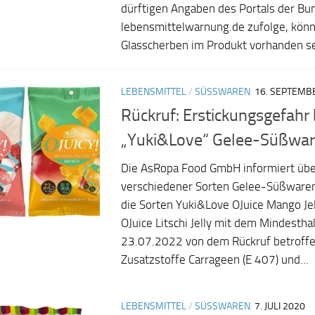
dürftigen Angaben des Portals der Bu
lebensmittelwarnung.de zufolge, kön
Glasscherben im Produkt vorhanden sei
LEBENSMITTEL
/
SÜSSWAREN
16. SEPTEMB
Rückruf: Erstickungsgefahr 
„Yuki&Love“ Gelee-Süßwa
Die AsRopa Food GmbH informiert übe
verschiedener Sorten Gelee-Süßware
die Sorten Yuki&Love OJuice Mango Je
OJuice Litschi Jelly mit dem Mindesth
23.07.2022 von dem Rückruf betroffe
Zusatzstoffe Carrageen (E 407) und...
LEBENSMITTEL
/
SÜSSWAREN
7. JULI 2020