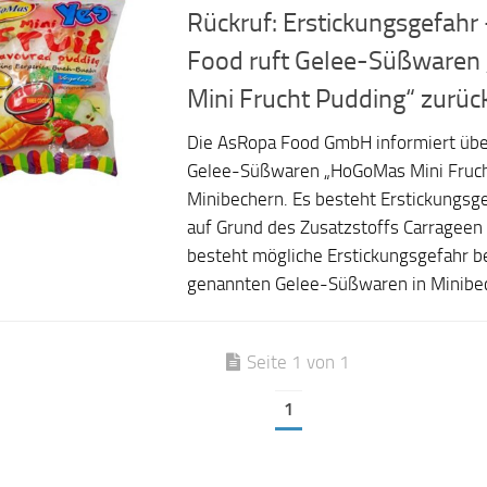
Rückruf: Erstickungsgefahr
Food ruft Gelee-Süßware
Mini Frucht Pudding“ zurüc
Die AsRopa Food GmbH informiert übe
Gelee-Süßwaren „HoGoMas Mini Fruch
Minibechern. Es besteht Erstickungsg
auf Grund des Zusatzstoffs Carrageen 
besteht mögliche Erstickungsgefahr b
genannten Gelee-Süßwaren in Minibec
Seite 1 von 1
1