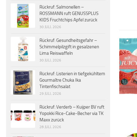
Rückruf: Salmonellen –
ROSSMANN ruft GENUSSPLUS
KIDS Fruchtchips Apfel zurück
30 JULI, 2026
Rückruf: Gesundheitsgefahr –
Schimmelpilzgift in gesalzenen
Lima Reiswaffeln
30 JULI, 2026
Rückruf: Listerien in tiefgekühltem
Gourmaître Chuka Ika
Tintenfischsalat
29 JULI, 2026
Rückruf: Verderb – Kuijper BV ruft
Yopokki Rice-Cake-Becher via TK
Maxx zurück
28 JULI, 2026