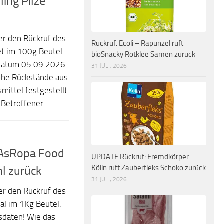
ling Pilze
er den Rückruf des
Rückruf: Ecoli – Rapunzel ruft
net im 100g Beutel.
bioSnacky Rotklee Samen zurück
sdatum 05.09.2026.
31 JULI, 2026
ohe Rückstände aus
ittel festgestellt
Betroffener...
 AsRopa Food
UPDATE Rückruf: Fremdkörper –
Kölln ruft Zauberfleks Schoko zurück
l zurück
31 JULI, 2026
er den Rückruf des
al im 1Kg Beutel.
tsdaten! Wie das