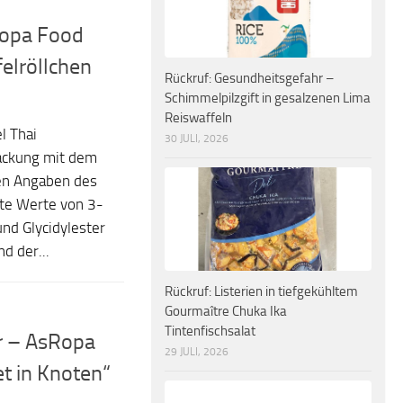
Ropa Food
elröllchen
Rückruf: Gesundheitsgefahr –
Schimmelpilzgift in gesalzenen Lima
Reiswaffeln
l Thai
30 JULI, 2026
Packung mit dem
en Angaben des
te Werte von 3-
nd Glycidylester
d der...
Rückruf: Listerien in tiefgekühltem
Gourmaître Chuka Ika
Tintenfischsalat
r – AsRopa
29 JULI, 2026
et in Knoten“