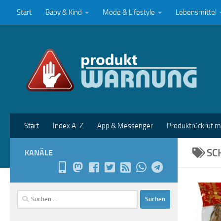
Start
Baby & Kind
Mode & Lifestyle
Lebensmittel
Zum Inhalt springen
Start
Index A-Z
App & Messenger
Produktrückruf 
SC
KANÄLE
Suchen
nach: