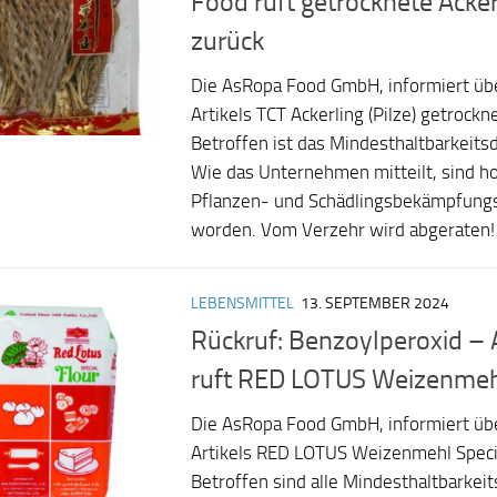
Food ruft getrocknete Acker
zurück
Die AsRopa Food GmbH, informiert üb
Artikels TCT Ackerling (Pilze) getrock
Betroffen ist das Mindesthaltbarkeit
Wie das Unternehmen mitteilt, sind h
Pflanzen- und Schädlingsbekämpfungsm
worden. Vom Verzehr wird abgeraten! 
LEBENSMITTEL
13. SEPTEMBER 2024
Rückruf: Benzoylperoxid –
ruft RED LOTUS Weizenmeh
Die AsRopa Food GmbH, informiert üb
Artikels RED LOTUS Weizenmehl Speci
Betroffen sind alle Mindesthaltbarkei