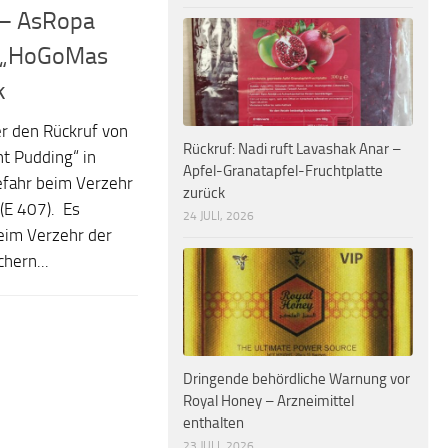
 – AsRopa
n „HoGoMas
k
r den Rückruf von
Rückruf: Nadi ruft Lavashak Anar –
t Pudding“ in
Apfel-Granatapfel-Fruchtplatte
efahr beim Verzehr
zurück
(E 407). Es
24 JULI, 2026
eim Verzehr der
hern...
Dringende behördliche Warnung vor
Royal Honey – Arzneimittel
enthalten
23 JULI, 2026