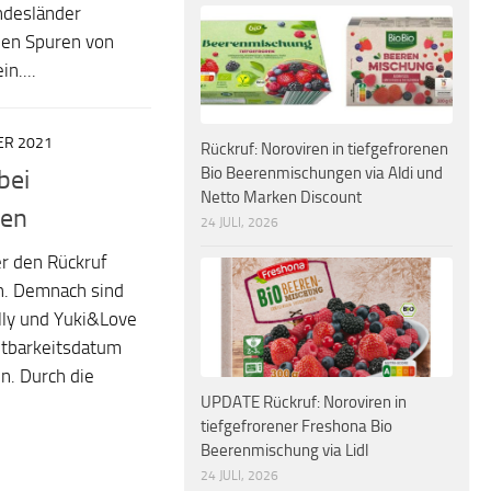
ndesländer
nen Spuren von
n....
ER 2021
Rückruf: Noroviren in tiefgefrorenen
Bio Beerenmischungen via Aldi und
bei
Netto Marken Discount
ren
24 JULI, 2026
r den Rückruf
n. Demnach sind
lly und Yuki&Love
altbarkeitsdatum
n. Durch die
UPDATE Rückruf: Noroviren in
tiefgefrorener Freshona Bio
Beerenmischung via Lidl
24 JULI, 2026