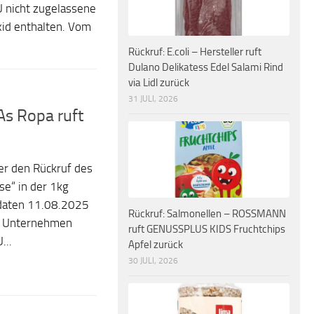
U nicht zugelassene
id enthalten. Vom
Rückruf: E.coli – Hersteller ruft
Dulano Delikatess Edel Salami Rind
via Lidl zurück
31 JULI, 2026
As Ropa ruft
er den Rückruf des
se“ in der 1kg
sdaten 11.08.2025
Rückruf: Salmonellen – ROSSMANN
s Unternehmen
ruft GENUSSPLUS KIDS Fruchtchips
...
Apfel zurück
30 JULI, 2026