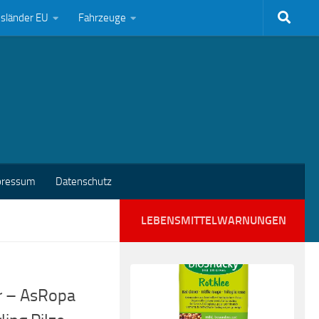
bsländer EU
Fahrzeuge
pressum
Datenschutz
LEBENSMITTELWARNUNGEN
r – AsRopa