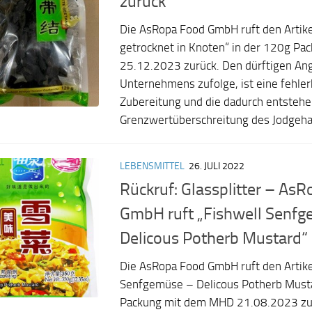
zurück
Die AsRopa Food GmbH ruft den Artike
getrocknet in Knoten“ in der 120g P
25.12.2023 zurück. Den dürftigen An
Unternehmens zufolge, ist eine fehle
Zubereitung und die dadurch entsteh
Grenzwertüberschreitung des Jodgehalt
LEBENSMITTEL
26. JULI 2022
Rückruf: Glassplitter – As
GmbH ruft „Fishwell Senf
Delicous Potherb Mustard“
Die AsRopa Food GmbH ruft den Artike
Senfgemüse – Delicous Potherb Musta
Packung mit dem MHD 21.08.2023 zu