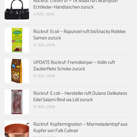
Rückruf: Chrom VI – TK Maxx ruft Brampton
Echtleder-Handtaschen zurück
4 AUG., 2026
Rückruf: Ecoli – Rapunzel ruft bioSnacky Rotklee
Samen zurück
31 JULI, 2026
UPDATE Rückruf: Fremdkörper – Kölln ruft
Zauberfleks Schoko zurück
31 JULI, 2026
Rückruf: E.coli – Hersteller ruft Dulano Delikatess
Edel Salami Rind via Lidl zurück
31 JULI, 2026
Rückruf: Kupfermigration – Marmeladentopf aus
Kupfer von Falk Culinair