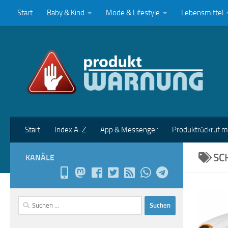
Start
Baby & Kind
Mode & Lifestyle
Lebensmittel
Zum Inhalt springen
Start
Index A-Z
App & Messenger
Produktrückruf 
SC
KANÄLE
Suchen
nach: