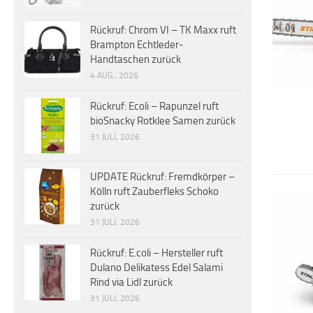
Rückruf: Chrom VI – TK Maxx ruft
Brampton Echtleder-
Handtaschen zurück
4 AUG., 2026
Rückruf: Ecoli – Rapunzel ruft
bioSnacky Rotklee Samen zurück
31 JULI, 2026
UPDATE Rückruf: Fremdkörper –
Kölln ruft Zauberfleks Schoko
zurück
31 JULI, 2026
Rückruf: E.coli – Hersteller ruft
Dulano Delikatess Edel Salami
Rind via Lidl zurück
31 JULI, 2026