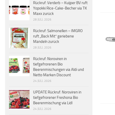
Rückruf: Verderb – Kuijper BV ruft
Yopokki Rice-Cake-Becher via TK
Maxx zurück
28 JULI, 2026
Rückruf: Salmonellen – IMGRO
ruft „Back Mit“ geriebene
Mandeln zurück
28 JULI, 2026
Rückruf: Noroviren in
tiefgefrorenen Bio
Beerenmischungen via Aldi und
Netto Marken Discount
24 JULI, 2026
UPDATE Rückruf: Noroviren in
tiefgefrorener Freshona Bio
Beerenmischung via Lidl
24 JULI, 2026