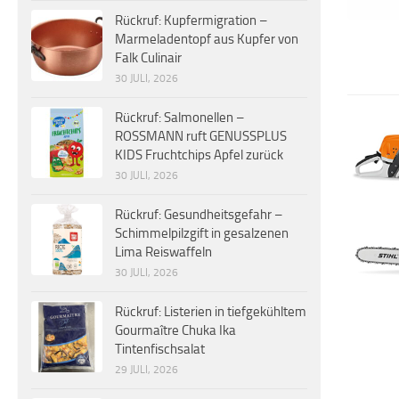
Rückruf: Kupfermigration –
Marmeladentopf aus Kupfer von
Falk Culinair
30 JULI, 2026
Rückruf: Salmonellen –
ROSSMANN ruft GENUSSPLUS
KIDS Fruchtchips Apfel zurück
30 JULI, 2026
Rückruf: Gesundheitsgefahr –
Schimmelpilzgift in gesalzenen
Lima Reiswaffeln
30 JULI, 2026
Rückruf: Listerien in tiefgekühltem
Gourmaître Chuka Ika
Tintenfischsalat
29 JULI, 2026