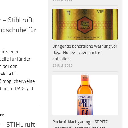
– Stihl ruft
ndschuhe für
Dringende behördliche Warnung vor
schiedener
Royal Honey – Arzneimittel
enthalten
lle für Kinder.
23 JULI, 2026
n bei den
yklisch-
) möglicherweise
tion an PAKs gilt
019
Rückruf: Nachgärung – SPRITZ
 – STIHL ruft