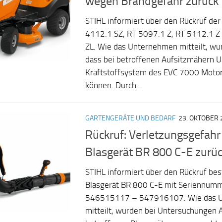
wegen Brandgefahr zurück
STIHL informiert über den Rückruf de
4112.1 SZ, RT 5097.1 Z, RT 5112.1 Z
ZL. Wie das Unternehmen mitteilt, wur
dass bei betroffenen Aufsitzmähern U
Kraftstoffsystem des EVC 7000 Motor
können. Durch...
GARTENGERÄTE UND BEDARF
23. OKTOBER 
Rückruf: Verletzungsgefahr
Blasgerät BR 800 C-E zurü
STIHL informiert über den Rückruf be
Blasgerät BR 800 C-E mit Seriennumm
546515117 – 547916107. Wie das 
mitteilt, wurden bei Untersuchungen A