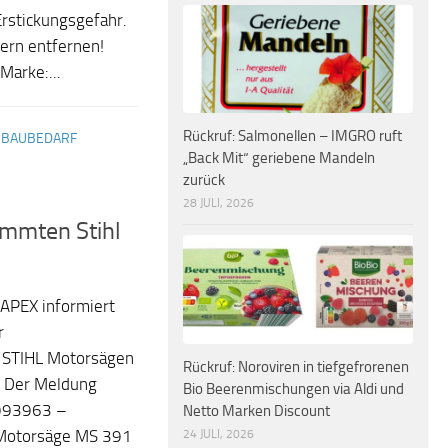
Erstickungsgefahr.
dern entfernen!
Marke:...
Rückruf: Salmonellen – IMGRO ruft
 BAUBEDARF
„Back Mit“ geriebene Mandeln
zurück
28 JULI, 2026
immten Stihl
APEX informiert
r
 STIHL Motorsägen
Rückruf: Noroviren in tiefgefrorenen
. Der Meldung
Bio Beerenmischungen via Aldi und
0993963 –
Netto Marken Discount
24 JULI, 2026
 Motorsäge MS 391