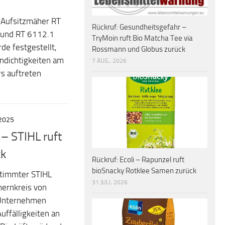
r Aufsitzmäher RT
Rückruf: Gesundheitsgefahr –
 und RT 6112.1
TryMoin ruft Bio Matcha Tee via
de festgestellt,
Rossmann und Globus zurück
ndichtigkeiten am
7 AUG., 2026
s auftreten
2025
 – STIHL ruft
ck
Rückruf: Ecoli – Rapunzel ruft
bioSnacky Rotklee Samen zurück
stimmter STIHL
31 JULI, 2026
ernkreis von
Unternehmen
uffälligkeiten an