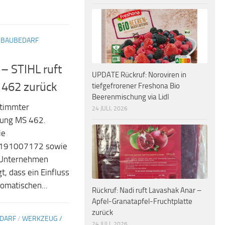
 BAUBEDARF
 – STIHL ruft
UPDATE Rückruf: Noroviren in
462 zurück
tiefgefrorener Freshona Bio
Beerenmischung via Lidl
stimmter
24 JULI, 2026
nung MS 462.
ie
 191007172 sowie
Unternehmen
, dass ein Einfluss
tomatischen...
Rückruf: Nadi ruft Lavashak Anar –
Apfel-Granatapfel-Fruchtplatte
zurück
EDARF
/
WERKZEUG /
24 JULI, 2026