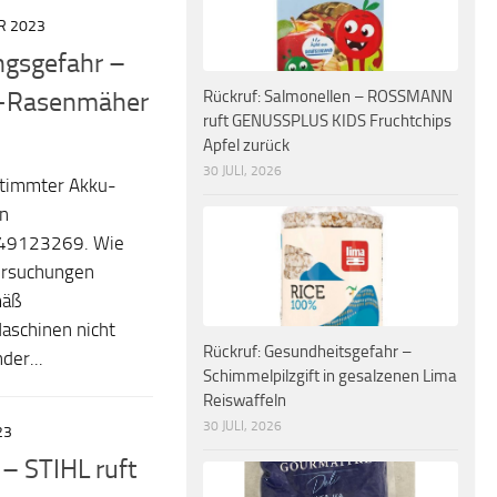
R 2023
ngsgefahr –
u-Rasenmäher
Rückruf: Salmonellen – ROSSMANN
ruft GENUSSPLUS KIDS Fruchtchips
Apfel zurück
30 JULI, 2026
stimmter Akku-
n
49123269. Wie
ersuchungen
mäß
aschinen nicht
Rückruf: Gesundheitsgefahr –
der...
Schimmelpilzgift in gesalzenen Lima
Reiswaffeln
30 JULI, 2026
23
 – STIHL ruft