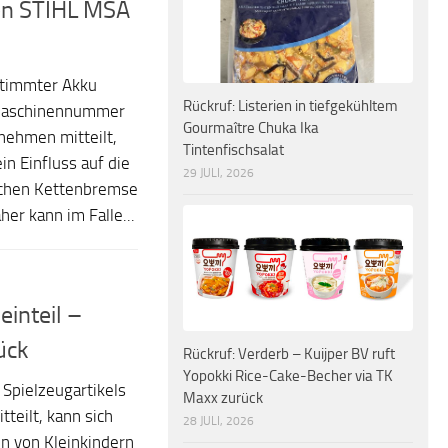
en STIHL MSA
stimmter Akku
Rückruf: Listerien in tiefgekühltem
Maschinennummer
Gourmaître Chuka Ika
nehmen mitteilt,
Tintenfischsalat
n Einfluss auf die
29 JULI, 2026
schen Kettenbremse
er kann im Falle...
einteil –
ück
Rückruf: Verderb – Kuijper BV ruft
Yopokki Rice-Cake-Becher via TK
 Spielzeugartikels
Maxx zurück
teilt, kann sich
28 JULI, 2026
ann von Kleinkindern