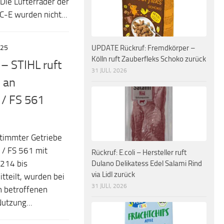
Die Lüfterräder der
C-E wurden nicht...
UPDATE Rückruf: Fremdkörper –
025
Kölln ruft Zauberfleks Schoko zurück
 – STIHL ruft
31 JULI, 2026
 an
 / FS 561
stimmter Getriebe
 / FS 561 mit
Rückruf: E.coli – Hersteller ruft
214 bis
Dulano Delikatess Edel Salami Rind
via Lidl zurück
teilt, wurden bei
31 JULI, 2026
n betroffenen
Nutzung...