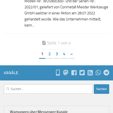
Modell-Nr.: WU5900300- und der Serien-Nr.:
2022/01, geliefert von Conmetall Meister Werkzeuge
GmbH welcher in einer Aktion am 28.07.2022
gehandelt wurde. Wie das Unternehmen mitteilt,
kann...
Seite 1 von 4
1
2
3
4
»
KANÄLE
Suchen
nach:
Warnungen über Messenger Kanäle