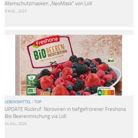
Atemschutzmasken „NeoMask“ von Lidl
3 AUG., 2023
LEBENSMITTEL
/
TOP
UPDATE Rückruf: Noroviren in tiefgefrorener Freshona
Bio Beerenmischung via Lidl
24 JULI, 2026