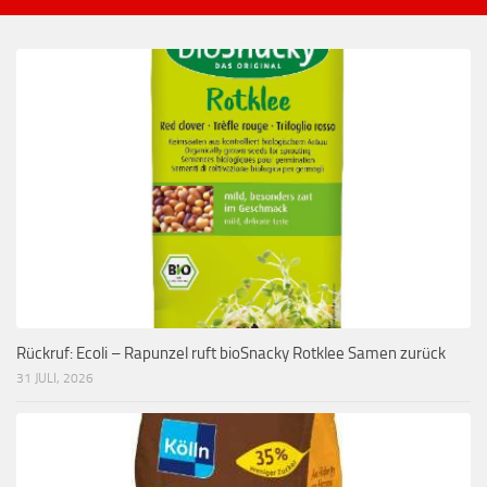
Rückruf: Ecoli – Rapunzel ruft bioSnacky Rotklee Samen zurück
31 JULI, 2026